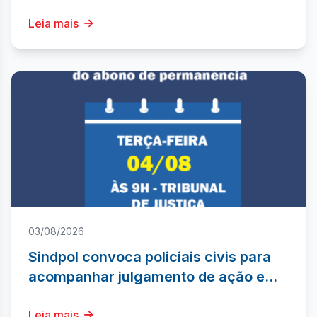
TJ/AL
Leia mais
03/08/2026
Sindpol convoca policiais civis para
acompanhar julgamento de ação em
prol do pagamento de 100% do abono
de permanência
Leia mais