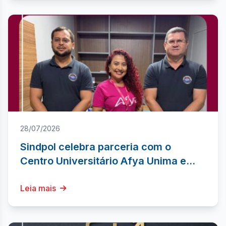
28/07/2026
Sindpol celebra parceria com o
Centro Universitário Afya Unima e
garante descontos de até 40% em
cursos superiores
Leia mais