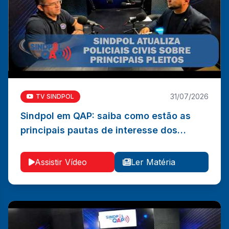
31/07/2026
TV SINDPOL
Sindpol em QAP: saiba como estão as
Sindpol em QAP: saiba como estão as principais
principais pautas de interesse dos
pautas de interesse dos policiais civis
policiais civis
Ler Matéria
Vídeo
Assistir Vídeo
Ler Matéria