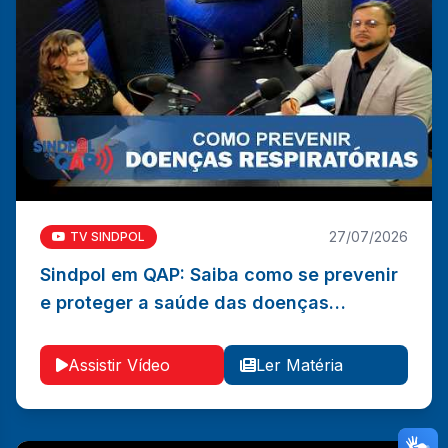
27/07/2026
TV SINDPOL
Sindpol em QAP: Saiba como se prevenir
Sindpol em QAP: Saiba como se prevenir e proteger a
e proteger a saúde das doenças
saúde das doenças respiratórias
respiratórias
Ler Matéria
Vídeo
Assistir Vídeo
Ler Matéria