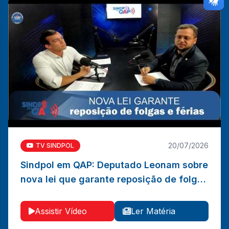
20/07/2026
TV SINDPOL
Sindpol em QAP: Deputado Leonam sobre
Sindpol em QAP: Deputado Leonam sobre nova lei que
nova lei que garante reposição de folgas
garante reposição de folgas e férias para PCs
e férias para PCs
Ler Matéria
Vídeo
Assistir Vídeo
Ler Matéria