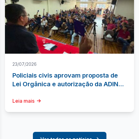
23/07/2026
Policiais civis aprovam proposta de
Lei Orgânica e autorização da ADIN
contra lei de acumulação de
delegacias
Leia mais