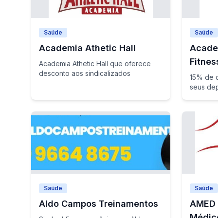
Saúde
Saúde
Academia Athetic Hall
Acade
Fitnes
Academia Athetic Hall que oferece
desconto aos sindicalizados
15% de d
seus de
Saúde
Saúde
Aldo Campos Treinamentos
AMED 
Médic