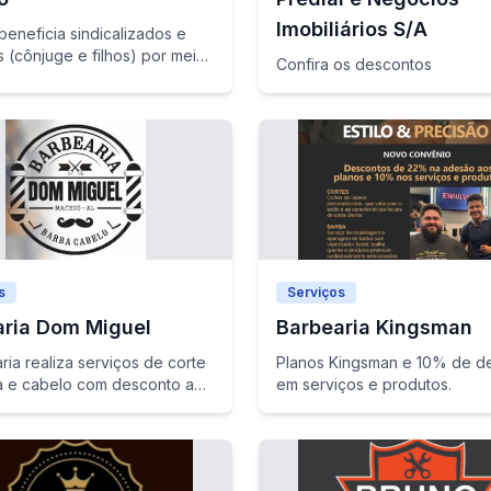
Imobiliários S/A
eneficia sindicalizados e
es (cônjuge e filhos) por meio
Confira os descontos
ntos especiais.
s
Serviços
aria Dom Miguel
Barbearia Kingsman
ria realiza serviços de corte
Planos Kingsman e 10% de d
a e cabelo com desconto aos
em serviços e produtos.
 civis sindicalizados e seus
ntes.