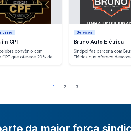
e Lazer
Serviços
uim CPF
Bruno Auto Elétrica
celebra convênio com
Sindpol faz parceria com Bru
m CPF que oferece 20% de
Elétrica que oferece descon
o
até 20% e várias vantagens
1
2
3
arte da maior força sindi