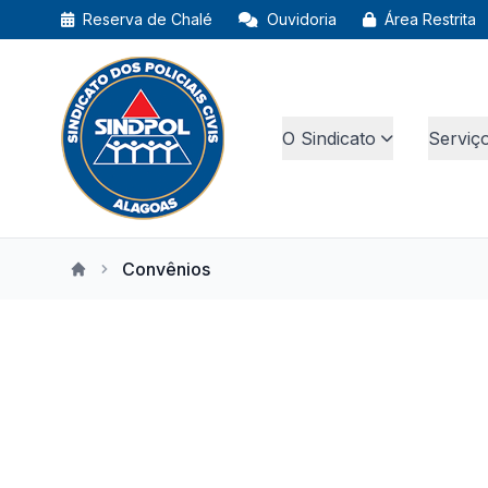
Reserva de Chalé
Ouvidoria
Área Restrita
O Sindicato
Serviç
Convênios
Início