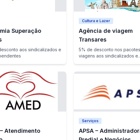
Cultura e Lazer
mia Superação
Agência de viagem
s
Transares
esconto aos sindicalizados e
5% de desconto nos pacote
pendentes
viagens aos sindicalizados e
dependentes
Serviços
– Atendimento
APSA – Administrador
o
Predial e Negócios