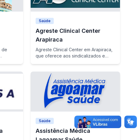
Saúde
Agreste Clinical Center
Arapiraca
s de
Agreste Clinical Center em Arapiraca,
que oferece aos sindicalizados e
dependentes descontos de 15% nas
consultas médicas com exceção de
exames laboratoriais
Saúde
a
Assistência Médica
Lagoamar Saúde