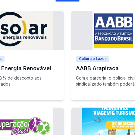
s
Cultura e Lazer
 Energia Renovável
AABB Arapiraca
 8% de desconto aos
Com a parceria, o policial civi
izados
sindicalizado também poderá
frequentar qualquer AABB no B