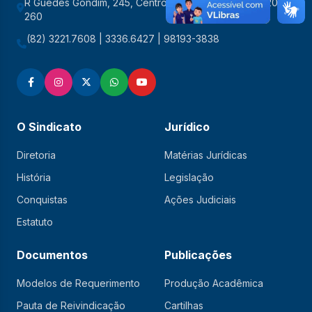
R Guedes Gondim, 245, Centro, Maceió/AL CEP: 57020-
260
(82) 3221.7608 | 3336.6427 | 98193-3838
O Sindicato
Jurídico
Diretoria
Matérias Jurídicas
História
Legislação
Conquistas
Ações Judiciais
Estatuto
Documentos
Publicações
Modelos de Requerimento
Produção Acadêmica
Pauta de Reivindicação
Cartilhas