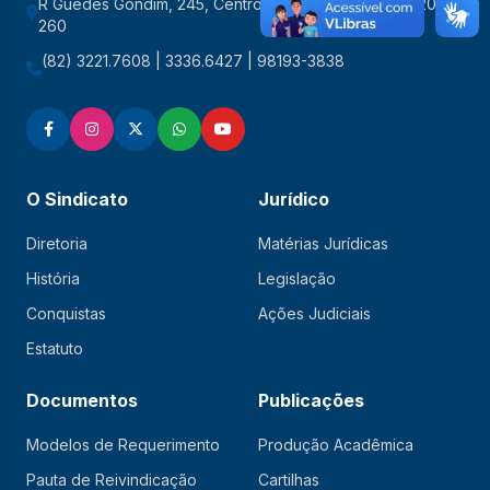
R Guedes Gondim, 245, Centro, Maceió/AL CEP: 57020-
260
(82) 3221.7608 | 3336.6427 | 98193-3838
O Sindicato
Jurídico
Diretoria
Matérias Jurídicas
História
Legislação
Conquistas
Ações Judiciais
Estatuto
Documentos
Publicações
Modelos de Requerimento
Produção Acadêmica
Pauta de Reivindicação
Cartilhas