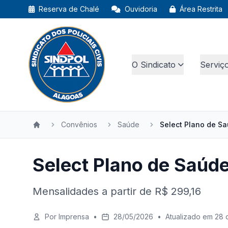
Reserva de Chalé
Ouvidoria
Área Restrita
O Sindicato
Serviç
Convênios
Saúde
Select Plano de S
Início
Select Plano de Saúd
Mensalidades a partir de R$ 299,16
Por Imprensa
•
28/05/2026
•
Atualizado em 28 