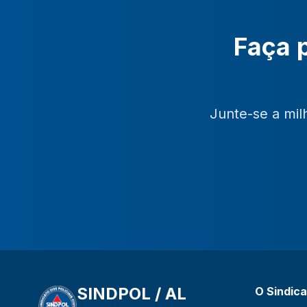
Faça p
Junte-se a mil
SINDPOL / AL
O Sindic