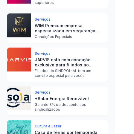
superiores
Serviços
WIM Premium empresa
especializada em segurança
eletrônica residencial e
Condições Especiais
empresarial
Serviços
JARVIS está com condição
exclusiva para filiados ao
Sindpol com a Construtora
Filiados do SINDPOL-AL tem um
Telesil
convite especial para vocês!
Serviços
+Solar Energia Renovável
Garante 8% de desconto aos
sindicalizados
Cultura e Lazer
Casa de férias por temporada