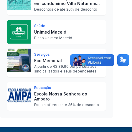
em condomínio Villa Natur em
São Miguel dos Milagres
Descontos de até 20% de desconto
Saúde
Unimed Maceió
Plano Unimed Maceió
Serviços
Eco Memorial
A partir de R$ 89,90 por parcela aos
sindicalizados e seus dependentes.
Educação
Escola Nossa Senhora do
Amparo
Escola oferece até 35% de desconto