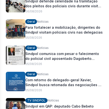
Sindpol defende celeridade na tramitação
dos pleitos dos policiais civis durante visita
às delegacias
06/08/2026
Geral
Notícias
Para fortalecer a mobilização, dirigentes do
Sindpol visitam policiais civis nas delegacias
05/08/2026
Geral
Notícias
Sindpol comunica com pesar o falecimento
do policial civil aposentado Dagoberto
Carlos Romeiro
05/08/2026
Geral
Notícias
Com retorno do delegado-geral Xavier,
Sindpol busca retomada das negociações da
pauta de reivindicações e fortalecimento dos
05/08/2026
policiais civis
TV SINDPOL
Notícias
Sindpol em QAP: deputado Cabo Bebeto