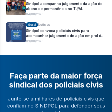
Sindpol acompanha julgamento da ação do
abono de permanência no TJ/AL
04/08/2026
Geral
Notícias
Sindpol convoca policiais civis para
acompanhar julgamento de ação em prol do
pagamento de 100% do abono de
03/08/2026
permanência
Faça parte da maior força
sindical dos policiais civis
Junte-se a milhares de policiais civis que
confiam no SINDPOL para defender seus