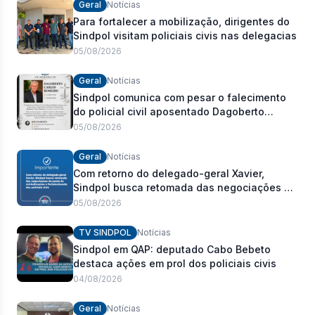
Geral
Notícias
Para fortalecer a mobilização, dirigentes do
Sindpol visitam policiais civis nas delegacias
05/08/2026
Geral
Notícias
Sindpol comunica com pesar o falecimento
do policial civil aposentado Dagoberto
Carlos Romeiro
05/08/2026
Geral
Notícias
Com retorno do delegado-geral Xavier,
Sindpol busca retomada das negociações da
pauta de reivindicações e fortalecimento dos
05/08/2026
policiais civis
TV SINDPOL
Notícias
Sindpol em QAP: deputado Cabo Bebeto
destaca ações em prol dos policiais civis
04/08/2026
Geral
Notícias