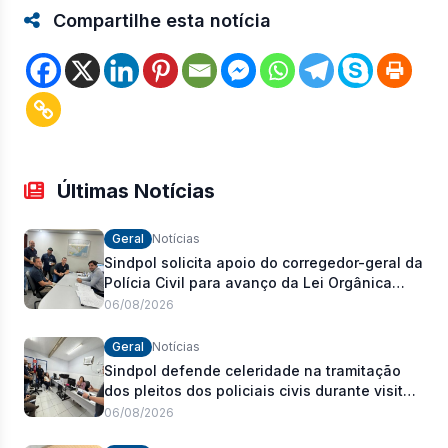
Compartilhe esta notícia
Últimas Notícias
Geral
Notícias
Sindpol solicita apoio do corregedor-geral da
Polícia Civil para avanço da Lei Orgânica
Estadual
06/08/2026
Geral
Notícias
Sindpol defende celeridade na tramitação
dos pleitos dos policiais civis durante visita
às delegacias
06/08/2026