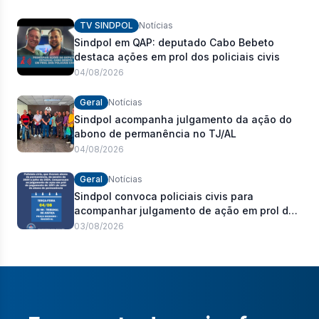
policiais civis
TV SINDPOL
Notícias
Sindpol em QAP: deputado Cabo Bebeto
destaca ações em prol dos policiais civis
04/08/2026
Geral
Notícias
Sindpol acompanha julgamento da ação do
abono de permanência no TJ/AL
04/08/2026
Geral
Notícias
Sindpol convoca policiais civis para
acompanhar julgamento de ação em prol do
pagamento de 100% do abono de
03/08/2026
permanência