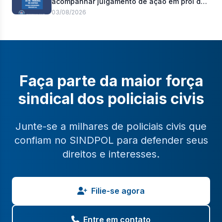
acompanhar julgamento de ação em prol do
pagamento de 100% do abono de
03/08/2026
permanência
Faça parte da maior força
sindical dos policiais civis
Junte-se a milhares de policiais civis que
confiam no SINDPOL para defender seus
direitos e interesses.
Filie-se agora
Entre em contato