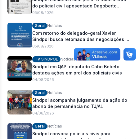
do policial civil aposentado Dagoberto
Carlos Romeiro
05/08/2026
Geral
Notícias
Com retorno do delegado-geral Xavier,
Sindpol busca retomada das negociações da
pauta de reivindicações e fortalecimento dos
05/08/2026
policiais civis
TV SINDPOL
Notícias
Sindpol em QAP: deputado Cabo Bebeto
destaca ações em prol dos policiais civis
04/08/2026
Geral
Notícias
Sindpol acompanha julgamento da ação do
abono de permanência no TJ/AL
04/08/2026
Geral
Notícias
Sindpol convoca policiais civis para