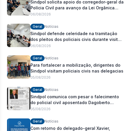
Sindpol solicita apoio do corregedor-geral da
Polícia Civil para avanço da Lei Orgânica
Estadual
06/08/2026
Geral
Notícias
Sindpol defende celeridade na tramitação
dos pleitos dos policiais civis durante visita
às delegacias
06/08/2026
Geral
Notícias
Para fortalecer a mobilização, dirigentes do
Sindpol visitam policiais civis nas delegacias
05/08/2026
Geral
Notícias
Sindpol comunica com pesar o falecimento
do policial civil aposentado Dagoberto
Carlos Romeiro
05/08/2026
Geral
Notícias
Com retorno do delegado-geral Xavier,