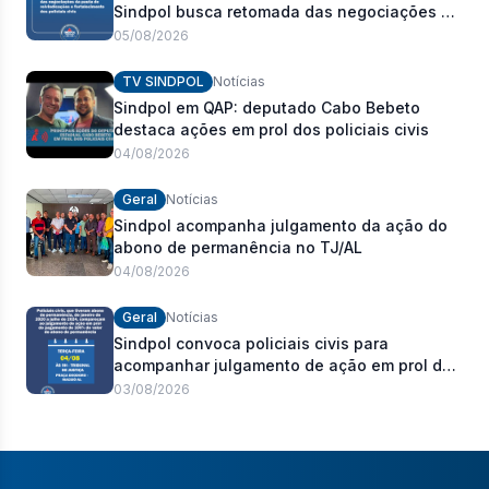
Sindpol busca retomada das negociações da
pauta de reivindicações e fortalecimento dos
05/08/2026
policiais civis
TV SINDPOL
Notícias
Sindpol em QAP: deputado Cabo Bebeto
destaca ações em prol dos policiais civis
04/08/2026
Geral
Notícias
Sindpol acompanha julgamento da ação do
abono de permanência no TJ/AL
04/08/2026
Geral
Notícias
Sindpol convoca policiais civis para
acompanhar julgamento de ação em prol do
pagamento de 100% do abono de
03/08/2026
permanência