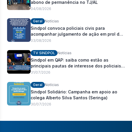
abono de permanência no TJ/AL
04/08/2026
Geral
Notícias
Sindpol convoca policiais civis para
acompanhar julgamento de ação em prol do
pagamento de 100% do abono de
03/08/2026
permanência
TV SINDPOL
Notícias
Sindpol em QAP: saiba como estão as
principais pautas de interesse dos policiais
civis
31/07/2026
Geral
Notícias
Sindpol Solidário: Campanha em apoio ao
colega Alberto Silva Santos (Seringa)
30/07/2026