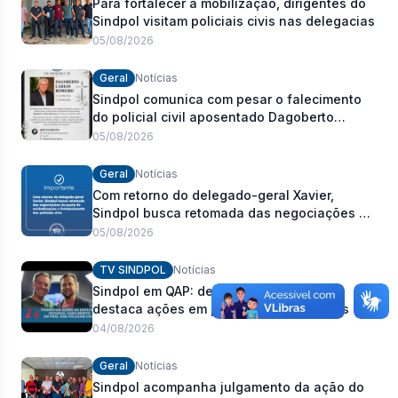
Para fortalecer a mobilização, dirigentes do
Sindpol visitam policiais civis nas delegacias
05/08/2026
Geral
Notícias
Sindpol comunica com pesar o falecimento
do policial civil aposentado Dagoberto
Carlos Romeiro
05/08/2026
Geral
Notícias
Com retorno do delegado-geral Xavier,
Sindpol busca retomada das negociações da
pauta de reivindicações e fortalecimento dos
05/08/2026
policiais civis
TV SINDPOL
Notícias
Sindpol em QAP: deputado Cabo Bebeto
destaca ações em prol dos policiais civis
04/08/2026
Geral
Notícias
Sindpol acompanha julgamento da ação do