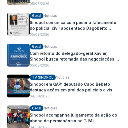
05/08/2026
Geral
Notícias
Sindpol comunica com pesar o falecimento
do policial civil aposentado Dagoberto
Carlos Romeiro
05/08/2026
Geral
Notícias
Com retorno do delegado-geral Xavier,
Sindpol busca retomada das negociações da
pauta de reivindicações e fortalecimento dos
05/08/2026
policiais civis
TV SINDPOL
Notícias
Sindpol em QAP: deputado Cabo Bebeto
destaca ações em prol dos policiais civis
04/08/2026
Geral
Notícias
Sindpol acompanha julgamento da ação do
abono de permanência no TJ/AL
04/08/2026