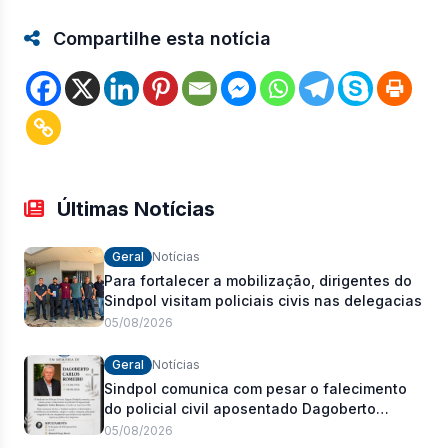
Compartilhe esta notícia
Últimas Notícias
Geral
Notícias
Para fortalecer a mobilização, dirigentes do
Sindpol visitam policiais civis nas delegacias
05/08/2026
Geral
Notícias
Sindpol comunica com pesar o falecimento
do policial civil aposentado Dagoberto
Carlos Romeiro
05/08/2026