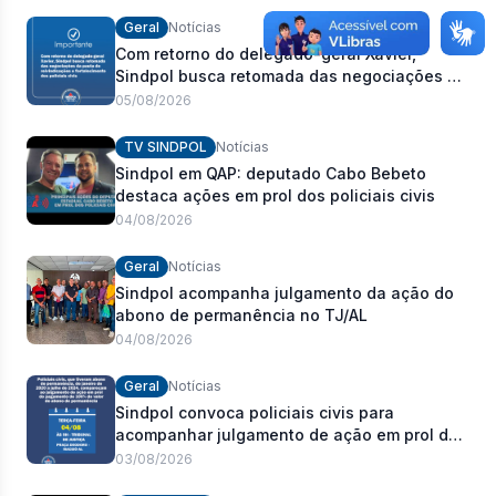
Geral
Notícias
Com retorno do delegado-geral Xavier,
Sindpol busca retomada das negociações da
pauta de reivindicações e fortalecimento dos
05/08/2026
policiais civis
TV SINDPOL
Notícias
Sindpol em QAP: deputado Cabo Bebeto
destaca ações em prol dos policiais civis
04/08/2026
Geral
Notícias
Sindpol acompanha julgamento da ação do
abono de permanência no TJ/AL
04/08/2026
Geral
Notícias
Sindpol convoca policiais civis para
acompanhar julgamento de ação em prol do
pagamento de 100% do abono de
03/08/2026
permanência