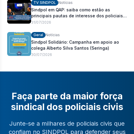
TV SINDPOL
Notícias
Sindpol em QAP: saiba como estão as
principais pautas de interesse dos policiais
civis
31/07/2026
Geral
Notícias
Sindpol Solidário: Campanha em apoio ao
colega Alberto Silva Santos (Seringa)
30/07/2026
Faça parte da maior força
sindical dos policiais civis
Junte-se a milhares de policiais civis que
confiam no SINDPOL para defender seus