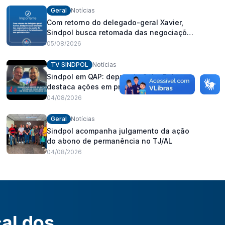
Geral
Notícias
Com retorno do delegado-geral Xavier,
Sindpol busca retomada das negociações
da pauta de reivindicações e
05/08/2026
fortalecimento dos policiais civis
TV SINDPOL
Notícias
Sindpol em QAP: deputado Cabo Bebeto
destaca ações em prol dos policiais civis
04/08/2026
Geral
Notícias
Sindpol acompanha julgamento da ação
do abono de permanência no TJ/AL
04/08/2026
cal dos