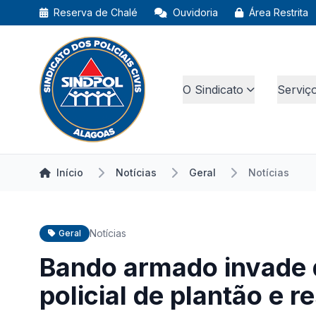
Reserva de Chalé
Ouvidoria
Área Restrita
O Sindicato
Serviç
Início
Notícias
Geral
Notícias
Notícias
Geral
Bando armado invade d
policial de plantão e 