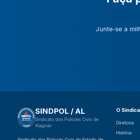
Junte-se a mil
SINDPOL / AL
O Sindic
Sindicato dos Policiais Civis de
Diretoria
Alagoas
História
Sindicato dos Policiais Civis do Estado de