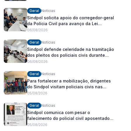
Geral
Notícias
Sindpol solicita apoio do corregedor-geral
da Polícia Civil para avanço da Lei
Orgânica Estadual
06/08/2026
Geral
Notícias
Sindpol defende celeridade na tramitação
dos pleitos dos policiais civis durante
visita às delegacias
06/08/2026
Geral
Notícias
Para fortalecer a mobilização, dirigentes
do Sindpol visitam policiais civis nas
delegacias
05/08/2026
Geral
Notícias
Sindpol comunica com pesar o
falecimento do policial civil aposentado
Dagoberto Carlos Romeiro
05/08/2026