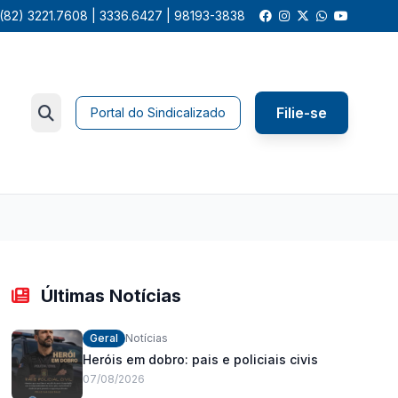
(82) 3221.7608 | 3336.6427 | 98193-3838
Filie-se
Portal do Sindicalizado
Últimas Notícias
Geral
Notícias
Heróis em dobro: pais e policiais civis
07/08/2026