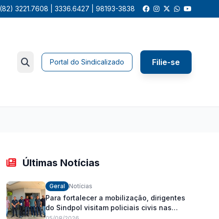
(82) 3221.7608 | 3336.6427 | 98193-3838
Filie-se
Portal do Sindicalizado
Últimas Notícias
Geral
Notícias
Para fortalecer a mobilização, dirigentes
do Sindpol visitam policiais civis nas
delegacias
05/08/2026