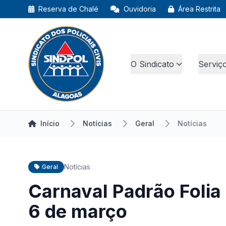
Reserva de Chalé
Ouvidoria
Área Restrita
O Sindicato
Serviç
Início
Notícias
Geral
Notícias
Notícias
Geral
Carnaval Padrão Folia 
6 de março