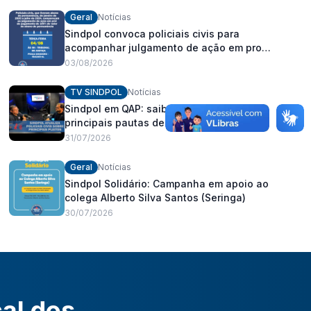
Geral
Notícias
Sindpol convoca policiais civis para
acompanhar julgamento de ação em prol
do pagamento de 100% do abono de
03/08/2026
permanência
TV SINDPOL
Notícias
Sindpol em QAP: saiba como estão as
principais pautas de interesse dos
policiais civis
31/07/2026
Geral
Notícias
Sindpol Solidário: Campanha em apoio ao
colega Alberto Silva Santos (Seringa)
30/07/2026
cal dos