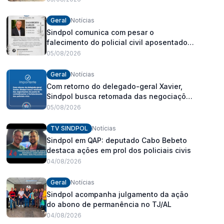
Geral
Notícias
Sindpol comunica com pesar o
falecimento do policial civil aposentado
Dagoberto Carlos Romeiro
05/08/2026
Geral
Notícias
Com retorno do delegado-geral Xavier,
Sindpol busca retomada das negociações
da pauta de reivindicações e
05/08/2026
fortalecimento dos policiais civis
TV SINDPOL
Notícias
Sindpol em QAP: deputado Cabo Bebeto
destaca ações em prol dos policiais civis
04/08/2026
Geral
Notícias
Sindpol acompanha julgamento da ação
do abono de permanência no TJ/AL
04/08/2026