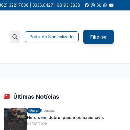
(82) 3221.7608 | 3336.6427 | 98193-3838
Filie-se
Portal do Sindicalizado
Últimas Notícias
Geral
Notícias
Heróis em dobro: pais e policiais civis
07/08/2026