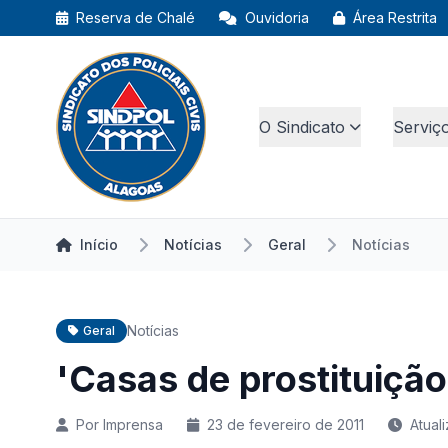
Reserva de Chalé
Ouvidoria
Área Restrita
O Sindicato
Serviç
Início
Notícias
Geral
Notícias
Notícias
Geral
'Casas de prostituição
Por Imprensa
23 de fevereiro de 2011
Atual