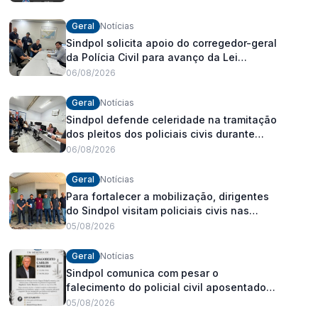
Geral
Notícias
Sindpol solicita apoio do corregedor-geral
da Polícia Civil para avanço da Lei
Orgânica Estadual
06/08/2026
Geral
Notícias
Sindpol defende celeridade na tramitação
dos pleitos dos policiais civis durante
visita às delegacias
06/08/2026
Geral
Notícias
Para fortalecer a mobilização, dirigentes
do Sindpol visitam policiais civis nas
delegacias
05/08/2026
Geral
Notícias
Sindpol comunica com pesar o
falecimento do policial civil aposentado
Dagoberto Carlos Romeiro
05/08/2026