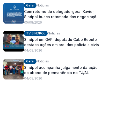
Geral
Notícias
Com retorno do delegado-geral Xavier,
Sindpol busca retomada das negociações
da pauta de reivindicações e
05/08/2026
fortalecimento dos policiais civis
TV SINDPOL
Notícias
Sindpol em QAP: deputado Cabo Bebeto
destaca ações em prol dos policiais civis
04/08/2026
Geral
Notícias
Sindpol acompanha julgamento da ação
do abono de permanência no TJ/AL
04/08/2026