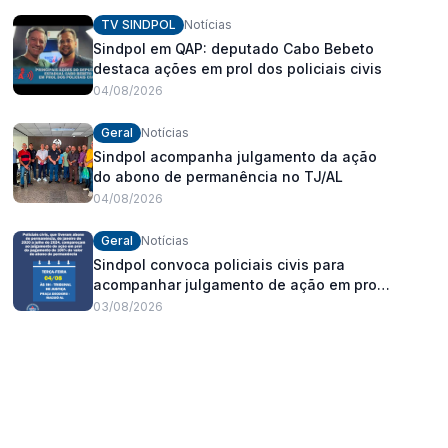
fortalecimento dos policiais civis
TV SINDPOL
Notícias
Sindpol em QAP: deputado Cabo Bebeto
destaca ações em prol dos policiais civis
04/08/2026
Geral
Notícias
Sindpol acompanha julgamento da ação
do abono de permanência no TJ/AL
04/08/2026
Geral
Notícias
Sindpol convoca policiais civis para
acompanhar julgamento de ação em prol
do pagamento de 100% do abono de
03/08/2026
permanência