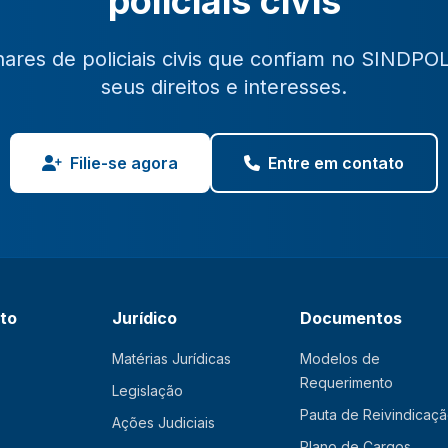
policiais civis
hares de policiais civis que confiam no SINDPO
seus direitos e interesses.
Filie-se agora
Entre em contato
ato
Jurídico
Documentos
Matérias Jurídicas
Modelos de
Requerimento
Legislação
Pauta de Reivindicaç
Ações Judiciais
Plano de Cargos