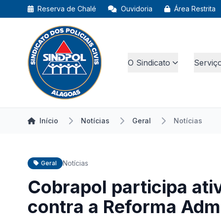
Reserva de Chalé
Ouvidoria
Área Restrita
O Sindicato
Serviç
Início
Notícias
Geral
Notícias
Notícias
Geral
Cobrapol participa at
contra a Reforma Admi