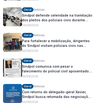
Geral
Notícias
Sindpol defende celeridade na tramitação
dos pleitos dos policiais civis durante
visita às delegacias
06/08/2026
Geral
Notícias
Para fortalecer a mobilização, dirigentes
do Sindpol visitam policiais civis nas
delegacias
05/08/2026
Geral
Notícias
Sindpol comunica com pesar o
falecimento do policial civil aposentado
Dagoberto Carlos Romeiro
05/08/2026
Geral
Notícias
Com retorno do delegado-geral Xavier,
Sindpol busca retomada das negociações
da pauta de reivindicações e
05/08/2026