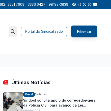
(82) 3221.7608 | 3336.6427 | 98193-3838
Filie-se
Portal do Sindicalizado
Últimas Notícias
Geral
Notícias
Sindpol solicita apoio do corregedor-geral
da Polícia Civil para avanço da Lei
Orgânica Estadual
06/08/2026