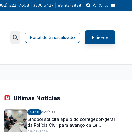
(82) 3221.7608 | 3336.6427 | 98193-3838
Filie-se
Portal do Sindicalizado
Últimas Notícias
Geral
Notícias
Sindpol solicita apoio do corregedor-geral
da Polícia Civil para avanço da Lei
Orgânica Estadual
06/08/2026