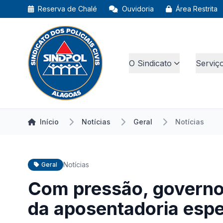
Reserva de Chalé
Ouvidoria
Área Restrita
O Sindicato
Serviç
Início
Notícias
Geral
Notícias
Notícias
Geral
Com pressão, govern
da aposentadoria espe