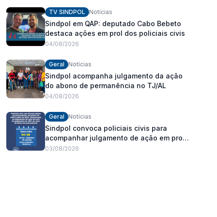
fortalecimento dos policiais civis
TV SINDPOL
Notícias
Sindpol em QAP: deputado Cabo Bebeto
destaca ações em prol dos policiais civis
04/08/2026
Geral
Notícias
Sindpol acompanha julgamento da ação
do abono de permanência no TJ/AL
04/08/2026
Geral
Notícias
Sindpol convoca policiais civis para
acompanhar julgamento de ação em prol
do pagamento de 100% do abono de
03/08/2026
permanência