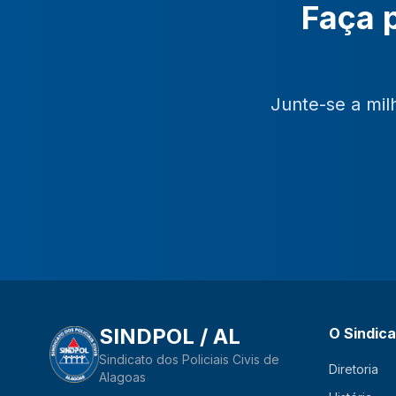
Faça p
Junte-se a mil
SINDPOL / AL
O Sindic
Sindicato dos Policiais Civis de
Diretoria
Alagoas