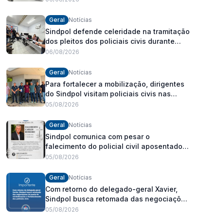
Geral
Notícias
Sindpol defende celeridade na tramitação
dos pleitos dos policiais civis durante
visita às delegacias
06/08/2026
Geral
Notícias
Para fortalecer a mobilização, dirigentes
do Sindpol visitam policiais civis nas
delegacias
05/08/2026
Geral
Notícias
Sindpol comunica com pesar o
falecimento do policial civil aposentado
Dagoberto Carlos Romeiro
05/08/2026
Geral
Notícias
Com retorno do delegado-geral Xavier,
Sindpol busca retomada das negociações
da pauta de reivindicações e
05/08/2026