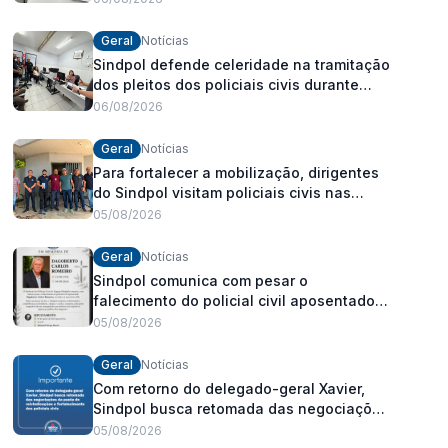
Geral
Notícias
Sindpol defende celeridade na tramitação
dos pleitos dos policiais civis durante
visita às delegacias
06/08/2026
Geral
Notícias
Para fortalecer a mobilização, dirigentes
do Sindpol visitam policiais civis nas
delegacias
05/08/2026
Geral
Notícias
Sindpol comunica com pesar o
falecimento do policial civil aposentado
Dagoberto Carlos Romeiro
05/08/2026
Geral
Notícias
Com retorno do delegado-geral Xavier,
Sindpol busca retomada das negociações
da pauta de reivindicações e
05/08/2026