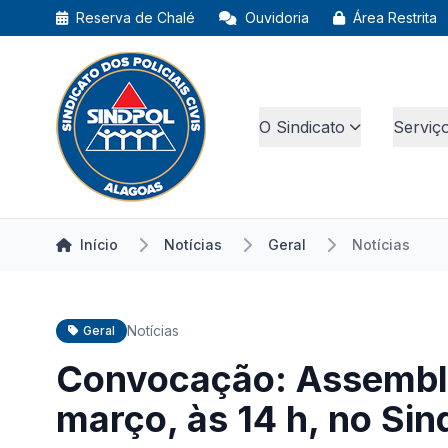
Reserva de Chalé
Ouvidoria
Área Restrita
O Sindicato
Serviç
Início
Notícias
Geral
Notícias
Notícias
Geral
Convocação: Assemblei
março, às 14 h, no Sin