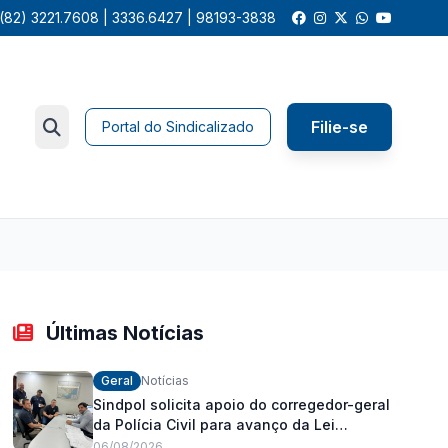
(82) 3221.7608 | 3336.6427 | 98193-3838
Filie-se
Portal do Sindicalizado
Últimas Notícias
Geral
Notícias
Sindpol solicita apoio do corregedor-geral
da Polícia Civil para avanço da Lei
Orgânica Estadual
06/08/2026