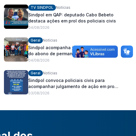
fortalecimento dos policiais civis
TV SINDPOL
Notícias
Sindpol em QAP: deputado Cabo Bebeto
destaca ações em prol dos policiais civis
04/08/2026
Geral
Notícias
Sindpol acompanha julgamento da ação
do abono de permanência no TJ/AL
04/08/2026
Geral
Notícias
Sindpol convoca policiais civis para
acompanhar julgamento de ação em prol
do pagamento de 100% do abono de
03/08/2026
permanência
cal dos