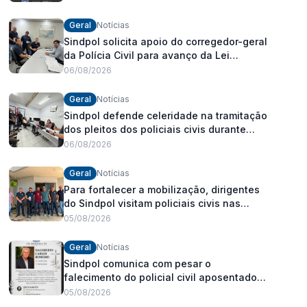
Geral
Notícias
Sindpol solicita apoio do corregedor-geral
da Polícia Civil para avanço da Lei
Orgânica Estadual
06/08/2026
Geral
Notícias
Sindpol defende celeridade na tramitação
dos pleitos dos policiais civis durante
visita às delegacias
06/08/2026
Geral
Notícias
Para fortalecer a mobilização, dirigentes
do Sindpol visitam policiais civis nas
delegacias
05/08/2026
Geral
Notícias
Sindpol comunica com pesar o
falecimento do policial civil aposentado
Dagoberto Carlos Romeiro
05/08/2026