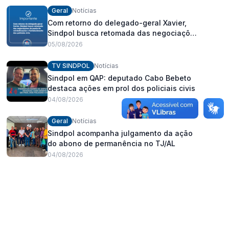
Geral
Notícias
Com retorno do delegado-geral Xavier,
Sindpol busca retomada das negociações
da pauta de reivindicações e
05/08/2026
fortalecimento dos policiais civis
TV SINDPOL
Notícias
Sindpol em QAP: deputado Cabo Bebeto
destaca ações em prol dos policiais civis
04/08/2026
Geral
Notícias
Sindpol acompanha julgamento da ação
do abono de permanência no TJ/AL
04/08/2026