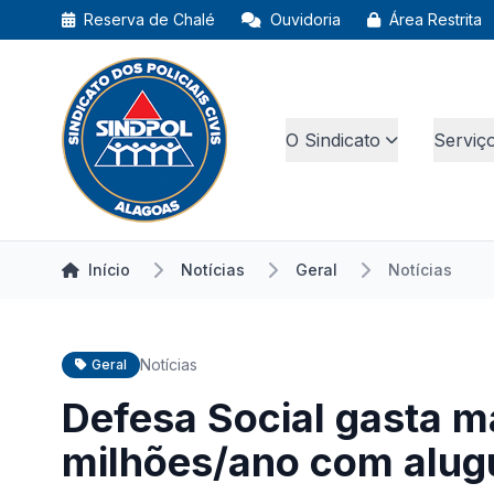
Reserva de Chalé
Ouvidoria
Área Restrita
O Sindicato
Serviç
Início
Notícias
Geral
Notícias
Notícias
Geral
Defesa Social gasta ma
milhões/ano com alugu