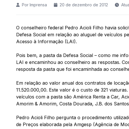
Por Imprensa
20 de dezembro de 2012
Atu
O conselheiro federal Pedro Acioli Filho havia soli
Defesa Social em relação ao aluguel de veículos pela
Acesso à Informação (LAI).
Pois bem, a pasta da Defesa Social – como me inf
LAI e encaminhou ao conselheiro as respostas. Com
resposta da pasta que foi encaminhada ao conselhe
Em relação ao valor anual dos contratos de locaçã
11.520.000,00. Este valor é o custo de 321 viatur
veículos com a pasta são América Renta a Car, Acio
Amorim & Amorim, Costa Dourada, J.B. dos Santos
Pedro Acioli Filho pergunta o procedimento utilizad
de Preços elaborada pela Amgesp (Agência de Mod