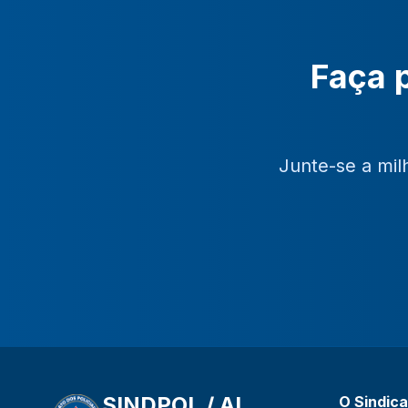
Faça p
Junte-se a mil
SINDPOL / AL
O Sindic