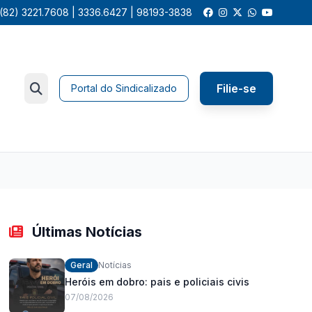
(82) 3221.7608 | 3336.6427 | 98193-3838
Filie-se
Portal do Sindicalizado
Últimas Notícias
Geral
Notícias
Heróis em dobro: pais e policiais civis
07/08/2026