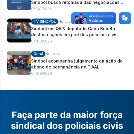
Sindpol busca retomada das negociações da
pauta de reivindicações e fortalecimento dos
05/08/2026
policiais civis
TV SINDPOL
Notícias
Sindpol em QAP: deputado Cabo Bebeto
destaca ações em prol dos policiais civis
04/08/2026
Geral
Notícias
Sindpol acompanha julgamento da ação do
abono de permanência no TJ/AL
04/08/2026
Faça parte da maior força
sindical dos policiais civis