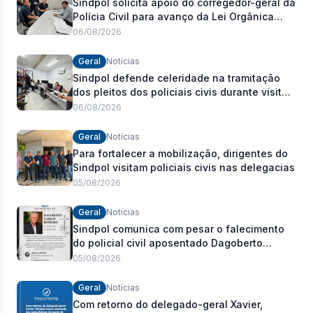
Sindpol solicita apoio do corregedor-geral da
Polícia Civil para avanço da Lei Orgânica
Estadual
06/08/2026
Geral
Notícias
Sindpol defende celeridade na tramitação
dos pleitos dos policiais civis durante visita
às delegacias
06/08/2026
Geral
Notícias
Para fortalecer a mobilização, dirigentes do
Sindpol visitam policiais civis nas delegacias
05/08/2026
Geral
Notícias
Sindpol comunica com pesar o falecimento
do policial civil aposentado Dagoberto
Carlos Romeiro
05/08/2026
Geral
Notícias
Com retorno do delegado-geral Xavier,