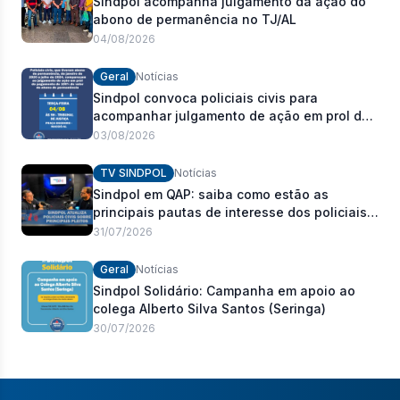
Sindpol acompanha julgamento da ação do
abono de permanência no TJ/AL
04/08/2026
Geral
Notícias
Sindpol convoca policiais civis para
acompanhar julgamento de ação em prol do
pagamento de 100% do abono de
03/08/2026
permanência
TV SINDPOL
Notícias
Sindpol em QAP: saiba como estão as
principais pautas de interesse dos policiais
civis
31/07/2026
Geral
Notícias
Sindpol Solidário: Campanha em apoio ao
colega Alberto Silva Santos (Seringa)
30/07/2026