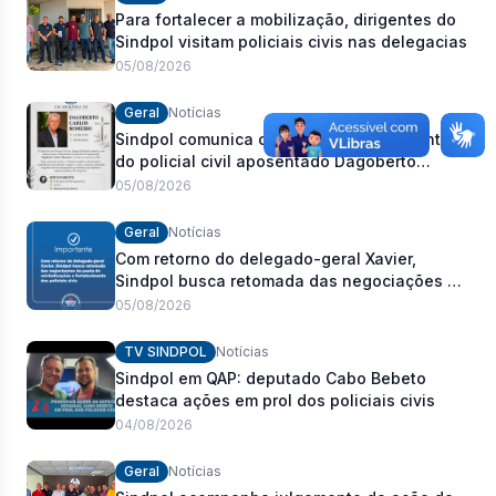
Para fortalecer a mobilização, dirigentes do
Sindpol visitam policiais civis nas delegacias
05/08/2026
Geral
Notícias
Sindpol comunica com pesar o falecimento
do policial civil aposentado Dagoberto
Carlos Romeiro
05/08/2026
Geral
Notícias
Com retorno do delegado-geral Xavier,
Sindpol busca retomada das negociações da
pauta de reivindicações e fortalecimento dos
05/08/2026
policiais civis
TV SINDPOL
Notícias
Sindpol em QAP: deputado Cabo Bebeto
destaca ações em prol dos policiais civis
04/08/2026
Geral
Notícias