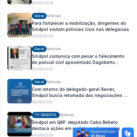
às delegacias
06/08/2026
Geral
Notícias
Para fortalecer a mobilização, dirigentes do
Sindpol visitam policiais civis nas delegacias
05/08/2026
Geral
Notícias
Sindpol comunica com pesar o falecimento
do policial civil aposentado Dagoberto
Carlos Romeiro
05/08/2026
Geral
Notícias
Com retorno do delegado-geral Xavier,
Sindpol busca retomada das negociações da
pauta de reivindicações e fortalecimento dos
05/08/2026
policiais civis
TV SINDPOL
Notícias
Sindpol em QAP: deputado Cabo Bebeto
destaca ações em prol dos policiais civis
04/08/2026