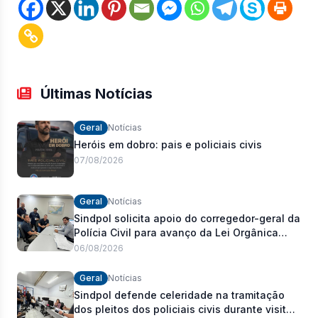
Últimas Notícias
Geral
Notícias
Heróis em dobro: pais e policiais civis
07/08/2026
Geral
Notícias
Sindpol solicita apoio do corregedor-geral da
Polícia Civil para avanço da Lei Orgânica
Estadual
06/08/2026
Geral
Notícias
Sindpol defende celeridade na tramitação
dos pleitos dos policiais civis durante visita