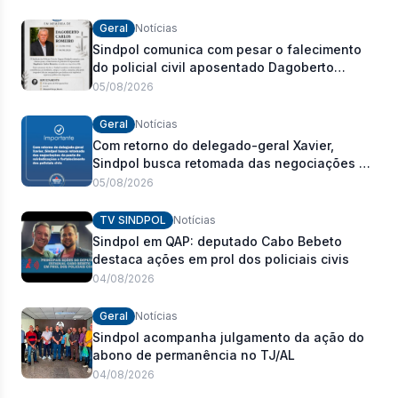
Geral
Notícias
Sindpol comunica com pesar o falecimento
do policial civil aposentado Dagoberto
Carlos Romeiro
05/08/2026
Geral
Notícias
Com retorno do delegado-geral Xavier,
Sindpol busca retomada das negociações da
pauta de reivindicações e fortalecimento dos
05/08/2026
policiais civis
TV SINDPOL
Notícias
Sindpol em QAP: deputado Cabo Bebeto
destaca ações em prol dos policiais civis
04/08/2026
Geral
Notícias
Sindpol acompanha julgamento da ação do
abono de permanência no TJ/AL
04/08/2026