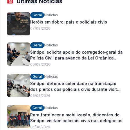
Últimas Notícias
Geral
Notícias
Heróis em dobro: pais e policiais civis
07/08/2026
Geral
Notícias
Sindpol solicita apoio do corregedor-geral da
Polícia Civil para avanço da Lei Orgânica
Estadual
06/08/2026
Geral
Notícias
Sindpol defende celeridade na tramitação
dos pleitos dos policiais civis durante visita
às delegacias
06/08/2026
Geral
Notícias
Para fortalecer a mobilização, dirigentes do
Sindpol visitam policiais civis nas delegacias
05/08/2026