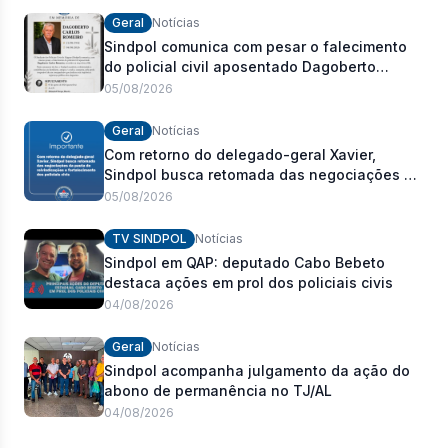
Geral
Notícias
Sindpol comunica com pesar o falecimento
do policial civil aposentado Dagoberto
Carlos Romeiro
05/08/2026
Geral
Notícias
Com retorno do delegado-geral Xavier,
Sindpol busca retomada das negociações da
pauta de reivindicações e fortalecimento dos
05/08/2026
policiais civis
TV SINDPOL
Notícias
Sindpol em QAP: deputado Cabo Bebeto
destaca ações em prol dos policiais civis
04/08/2026
Geral
Notícias
Sindpol acompanha julgamento da ação do
abono de permanência no TJ/AL
04/08/2026