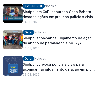
fortalecimento dos policiais civis
TV SINDPOL
Notícias
Sindpol em QAP: deputado Cabo Bebeto
destaca ações em prol dos policiais civis
04/08/2026
Geral
Notícias
Sindpol acompanha julgamento da ação
do abono de permanência no TJ/AL
04/08/2026
Geral
Notícias
Sindpol convoca policiais civis para
acompanhar julgamento de ação em prol
do pagamento de 100% do abono de
03/08/2026
permanência