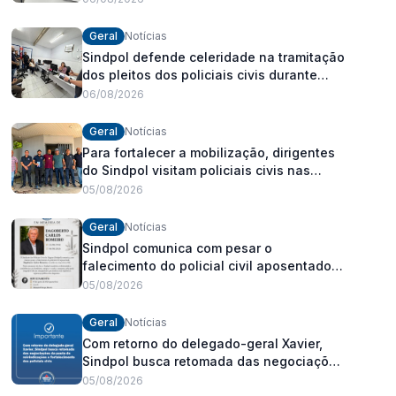
Geral
Notícias
Sindpol defende celeridade na tramitação
dos pleitos dos policiais civis durante
visita às delegacias
06/08/2026
Geral
Notícias
Para fortalecer a mobilização, dirigentes
do Sindpol visitam policiais civis nas
delegacias
05/08/2026
Geral
Notícias
Sindpol comunica com pesar o
falecimento do policial civil aposentado
Dagoberto Carlos Romeiro
05/08/2026
Geral
Notícias
Com retorno do delegado-geral Xavier,
Sindpol busca retomada das negociações
da pauta de reivindicações e
05/08/2026