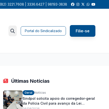
(82) 3221.7608 | 3336.6427 | 98193-3838
Filie-se
Portal do Sindicalizado
Últimas Notícias
Geral
Notícias
Sindpol solicita apoio do corregedor-geral
da Polícia Civil para avanço da Lei
Orgânica Estadual
06/08/2026