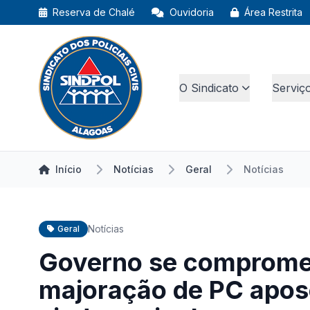
Reserva de Chalé
Ouvidoria
Área Restrita
O Sindicato
Serviç
Início
Notícias
Geral
Notícias
Notícias
Geral
Governo se comprome
majoração de PC apos