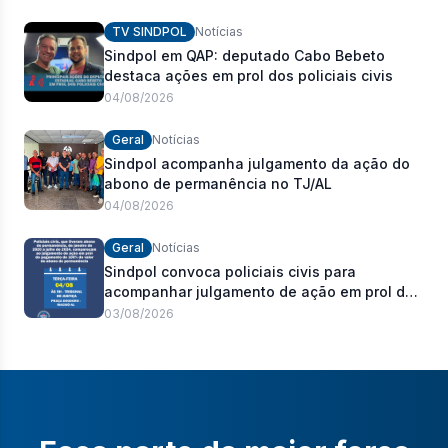
policiais civis
TV SINDPOL
Notícias
Sindpol em QAP: deputado Cabo Bebeto
destaca ações em prol dos policiais civis
04/08/2026
Geral
Notícias
Sindpol acompanha julgamento da ação do
abono de permanência no TJ/AL
04/08/2026
Geral
Notícias
Sindpol convoca policiais civis para
acompanhar julgamento de ação em prol do
pagamento de 100% do abono de
03/08/2026
permanência