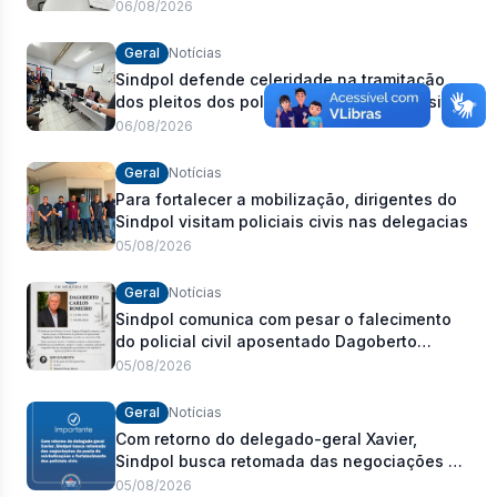
Estadual
06/08/2026
Geral
Notícias
Sindpol defende celeridade na tramitação
dos pleitos dos policiais civis durante visita
às delegacias
06/08/2026
Geral
Notícias
Para fortalecer a mobilização, dirigentes do
Sindpol visitam policiais civis nas delegacias
05/08/2026
Geral
Notícias
Sindpol comunica com pesar o falecimento
do policial civil aposentado Dagoberto
Carlos Romeiro
05/08/2026
Geral
Notícias
Com retorno do delegado-geral Xavier,
Sindpol busca retomada das negociações da
pauta de reivindicações e fortalecimento dos
05/08/2026