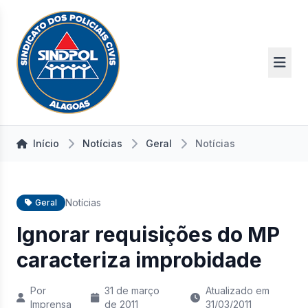
Início
Notícias
Geral
Notícias
Notícias
Geral
Ignorar requisições do MP
caracteriza improbidade
Por
31 de março
Atualizado em
Imprensa
de 2011
31/03/2011