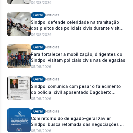
Estadual
06/08/2026
Geral
Notícias
Sindpol defende celeridade na tramitação
dos pleitos dos policiais civis durante visita
às delegacias
06/08/2026
Geral
Notícias
Para fortalecer a mobilização, dirigentes do
Sindpol visitam policiais civis nas delegacias
05/08/2026
Geral
Notícias
Sindpol comunica com pesar o falecimento
do policial civil aposentado Dagoberto
Carlos Romeiro
05/08/2026
Geral
Notícias
Com retorno do delegado-geral Xavier,
Sindpol busca retomada das negociações da
pauta de reivindicações e fortalecimento dos
05/08/2026