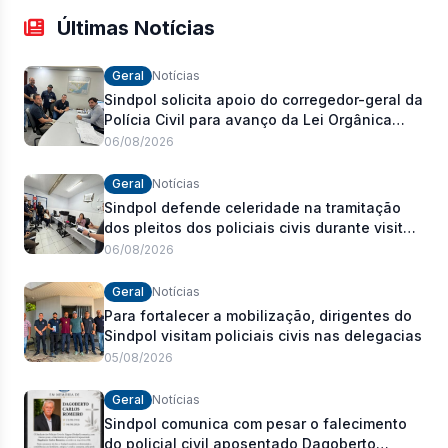
Últimas Notícias
Geral
Notícias
Sindpol solicita apoio do corregedor-geral da
Polícia Civil para avanço da Lei Orgânica
Estadual
06/08/2026
Geral
Notícias
Sindpol defende celeridade na tramitação
dos pleitos dos policiais civis durante visita
às delegacias
06/08/2026
Geral
Notícias
Para fortalecer a mobilização, dirigentes do
Sindpol visitam policiais civis nas delegacias
05/08/2026
Geral
Notícias
Sindpol comunica com pesar o falecimento
do policial civil aposentado Dagoberto