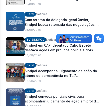
Carlos Romeiro
05/08/2026
Geral
Notícias
Com retorno do delegado-geral Xavier,
Sindpol busca retomada das negociações da
pauta de reivindicações e fortalecimento dos
05/08/2026
policiais civis
TV SINDPOL
Notícias
Sindpol em QAP: deputado Cabo Bebeto
destaca ações em prol dos policiais civis
04/08/2026
Geral
Notícias
Sindpol acompanha julgamento da ação do
abono de permanência no TJ/AL
04/08/2026
Geral
Notícias
Sindpol convoca policiais civis para
acompanhar julgamento de ação em prol do
pagamento de 100% do abono de