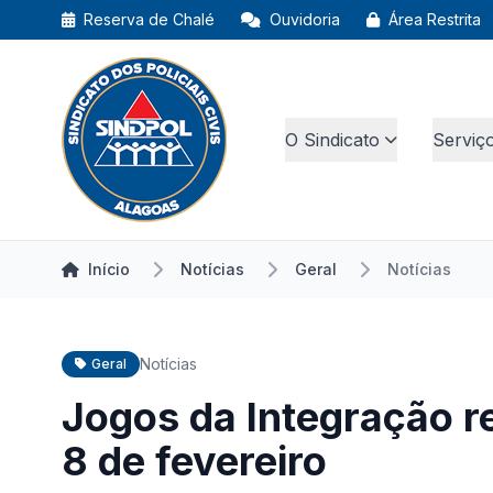
Reserva de Chalé
Ouvidoria
Área Restrita
O Sindicato
Serviç
Início
Notícias
Geral
Notícias
Notícias
Geral
Jogos da Integração re
8 de fevereiro