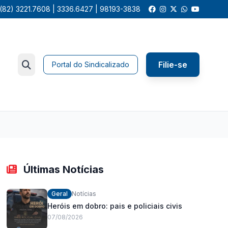
(82) 3221.7608 | 3336.6427 | 98193-3838
Filie-se
Portal do Sindicalizado
Últimas Notícias
Geral
Notícias
Heróis em dobro: pais e policiais civis
07/08/2026