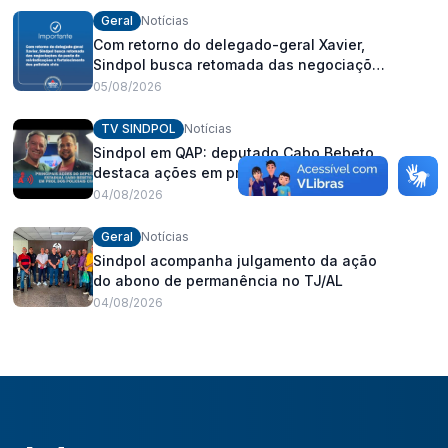
Geral
Notícias
Com retorno do delegado-geral Xavier,
Sindpol busca retomada das negociações
da pauta de reivindicações e
05/08/2026
fortalecimento dos policiais civis
TV SINDPOL
Notícias
Sindpol em QAP: deputado Cabo Bebeto
destaca ações em prol dos policiais civis
04/08/2026
Geral
Notícias
Sindpol acompanha julgamento da ação
do abono de permanência no TJ/AL
04/08/2026