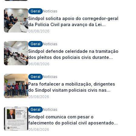
Geral
Notícias
Sindpol solicita apoio do corregedor-geral
da Polícia Civil para avanço da Lei
Orgânica Estadual
06/08/2026
Geral
Notícias
Sindpol defende celeridade na tramitação
dos pleitos dos policiais civis durante
visita às delegacias
06/08/2026
Geral
Notícias
Para fortalecer a mobilização, dirigentes
do Sindpol visitam policiais civis nas
delegacias
05/08/2026
Geral
Notícias
Sindpol comunica com pesar o
falecimento do policial civil aposentado
Dagoberto Carlos Romeiro
05/08/2026