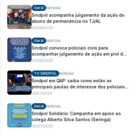
Geral
Notícias
Sindpol acompanha julgamento da ação do
abono de permanência no TJ/AL
04/08/2026
Geral
Notícias
Sindpol convoca policiais civis para
acompanhar julgamento de ação em prol do
pagamento de 100% do abono de
03/08/2026
permanência
TV SINDPOL
Notícias
Sindpol em QAP: saiba como estão as
principais pautas de interesse dos policiais
civis
31/07/2026
Geral
Notícias
Sindpol Solidário: Campanha em apoio ao
colega Alberto Silva Santos (Seringa)
30/07/2026