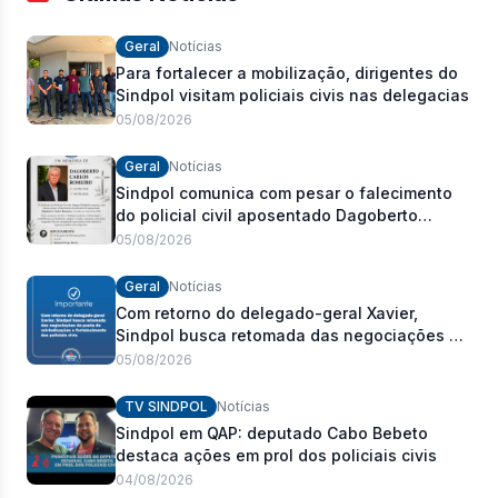
Geral
Notícias
Para fortalecer a mobilização, dirigentes do
Sindpol visitam policiais civis nas delegacias
05/08/2026
Geral
Notícias
Sindpol comunica com pesar o falecimento
do policial civil aposentado Dagoberto
Carlos Romeiro
05/08/2026
Geral
Notícias
Com retorno do delegado-geral Xavier,
Sindpol busca retomada das negociações da
pauta de reivindicações e fortalecimento dos
05/08/2026
policiais civis
TV SINDPOL
Notícias
Sindpol em QAP: deputado Cabo Bebeto
destaca ações em prol dos policiais civis
04/08/2026