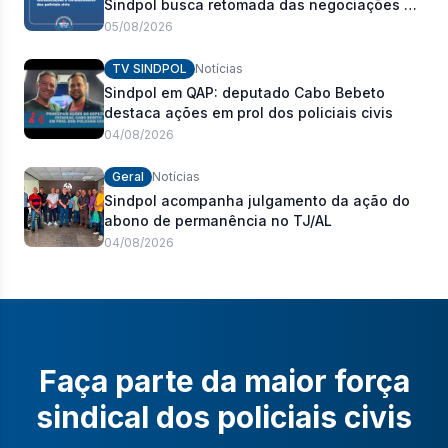
Sindpol busca retomada das negociações da
pauta de reivindicações e fortalecimento dos
05/08/2026
policiais civis
TV SINDPOL
Notícias
Sindpol em QAP: deputado Cabo Bebeto
destaca ações em prol dos policiais civis
04/08/2026
Geral
Notícias
Sindpol acompanha julgamento da ação do
abono de permanência no TJ/AL
04/08/2026
Faça parte da maior força
sindical dos policiais civis