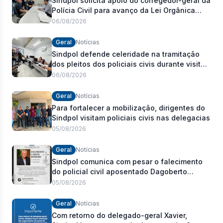
Sindpol solicita apoio do corregedor-geral da
Polícia Civil para avanço da Lei Orgânica
Estadual
06/08/2026
Geral
Notícias
Sindpol defende celeridade na tramitação
dos pleitos dos policiais civis durante visita
às delegacias
06/08/2026
Geral
Notícias
Para fortalecer a mobilização, dirigentes do
Sindpol visitam policiais civis nas delegacias
05/08/2026
Geral
Notícias
Sindpol comunica com pesar o falecimento
do policial civil aposentado Dagoberto
Carlos Romeiro
05/08/2026
Geral
Notícias
Com retorno do delegado-geral Xavier,