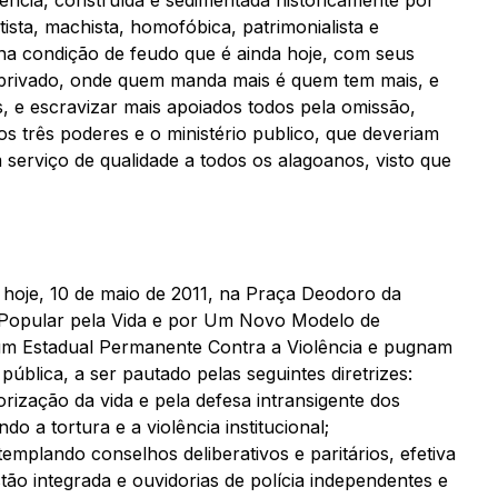
lência, construída e sedimentada historicamente por
itista, machista, homofóbica, patrimonialista e
 na condição de feudo que é ainda hoje, com seus
 privado, onde quem manda mais é quem tem mais, e
 e escravizar mais apoiados todos pela omissão,
os três poderes e o ministério publico, que deveriam
 serviço de qualidade a todos os alagoanos, visto que
e hoje, 10 de maio de 2011, na Praça Deodoro da
 Popular pela Vida e por Um Novo Modelo de
um Estadual Permanente Contra a Violência e pugnam
blica, a ser pautado pelas seguintes diretrizes:
orização da vida e pela defesa intransigente dos
do a tortura e a violência institucional;
emplando conselhos deliberativos e paritários, efetiva
stão integrada e ouvidorias de polícia independentes e