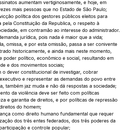
sinatos aumentam vertiginosamente, e hoje, em
vezes mais pessoas que no Estado de São Paulo;
cção política dos gestores públicos eleitos para
a pela Constituição da Republica, o respeito à
sociedade, em contramão ao interesse do administrador.
demanda jurídica, pois nada é maior que a vida;
a, omissa, e por esta omissão, passa a ser conivente
trado historicamente, e ainda mais neste momento,
poder político, econômico e social, resultando em
ude e dos movimentos sociais;
o dever constitucional de investigar, cobrar
r executivo e representar as demandas do povo entre
lica, também jaz muda e não dá respostas a sociedade;
nto da violência deve ser feito com políticas
a e garantia de direitos, e por políticas de repressão
direitos do homem;
rança como direito humano fundamental que requer
lização dos três entes federados, dos três poderes da
participação e controle popular;