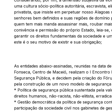
Considerando, por fim, a dimensão subjetiva da vio
uma cultura sócio-política autoritária, escravista, el
privatista, que insiste em perpetuar nosso Alagoas
senhores bem definidos e suas regiões de domínio
quem tem mais manda assassinar mais, roubar mais,
conivência e permissão do próprio Estado, leia-se, 
garantir os direitos fundamentais da sociedade e um
este é o seu motivo de existir e sua obrigação;
As entidades abaixo-assinadas, reunidas na data d
Fonseca, Centro de Maceió, realizam o I Encontro
Segurança Pública, e decidem pela criação do Fór
pela construção de um novo modelo de segurança pú
* Política de segurança pública sustentada pela val
direitos humanos, não-racista, não-elitista, erradican
* Gestão democrática da política de segurança cont
participação da sociedade civil nos gabinetes de ge