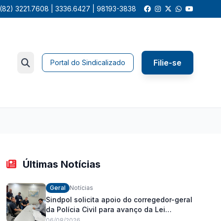
(82) 3221.7608 | 3336.6427 | 98193-3838
Filie-se
Portal do Sindicalizado
Últimas Notícias
Geral
Notícias
Sindpol solicita apoio do corregedor-geral
da Polícia Civil para avanço da Lei
Orgânica Estadual
06/08/2026