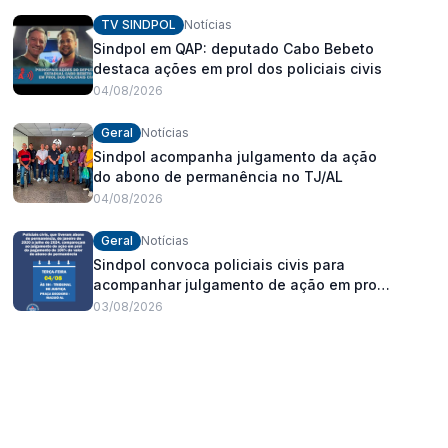
fortalecimento dos policiais civis
TV SINDPOL
Notícias
Sindpol em QAP: deputado Cabo Bebeto
destaca ações em prol dos policiais civis
04/08/2026
Geral
Notícias
Sindpol acompanha julgamento da ação
do abono de permanência no TJ/AL
04/08/2026
Geral
Notícias
Sindpol convoca policiais civis para
acompanhar julgamento de ação em prol
do pagamento de 100% do abono de
03/08/2026
permanência