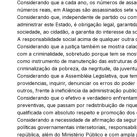
Considerando que a cada ano, os números de assas
números reais, em Alagoas são assassinados sete 
Considerando que, independente de partido ou convi
administrar este Estado, é obrigação legal, garantid
sociedade, ao cidadão, a garantia do interesse da 
A responsabilidade social acima de qualquer outra 
Considerando que a justiça também se mostra calad
com a criminalidade, sobretudo porque tem se mos
como instrumento de manutenção das estruturas de 
criminalização da pobreza, da negritude, da juvent
Considerando que a Assembléia Legislativa, que tem 
providencias, inquirir, denunciar os erros do pode
outros, frente à ineficiência da administração pub
Considerando que o efetivo e verdadeiro enfrentame
preventivas, que passam por redistribuição de riquez
qualificada com absoluto respeito e promoção dos 
Considerando a necessidade de afirmação da segu
políticas governamentais intersetoriais, responsabi
república, além do Ministério Público e com ampla 