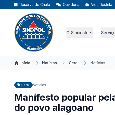
Reserva de Chalé
Ouvidoria
Área Restrita
O Sindicato
Serviç
Início
Notícias
Geral
Notícias
Notícias
Geral
Manifesto popular pel
do povo alagoano