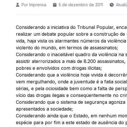
Por Imprensa
5 de dezembro de 2011
Atual
Considerando a iniciativa do Tribunal Popular, enc
realizar um debate popular sobre a construção de
vida, haja vista os alarmantes números da violênc
violento do mundo, em termos de assassinatos;
Considerando o inaceitável quadro da violência na 
assistir aterrorizados a mais de 8.200 assassinatos,
pobres e envolvidos com drogas ilícitas;
Considerando que a violência hoje vivida é decorr
vem mergulhando, onde a juventude é a fatia social m
sérias, e pela ociosidade bem como a falta de pers
vício das drogas ilegais e conseqüentemente no cri
Considerando que o sistema de segurança agoniza n
apresentados a sociedade;
Considerando ainda que o Estado, em nenhum mom
espécie para por fim a este estado de ausência do 