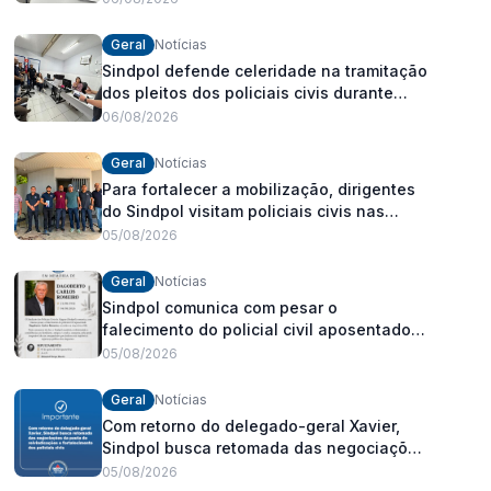
Geral
Notícias
Sindpol defende celeridade na tramitação
dos pleitos dos policiais civis durante
visita às delegacias
06/08/2026
Geral
Notícias
Para fortalecer a mobilização, dirigentes
do Sindpol visitam policiais civis nas
delegacias
05/08/2026
Geral
Notícias
Sindpol comunica com pesar o
falecimento do policial civil aposentado
Dagoberto Carlos Romeiro
05/08/2026
Geral
Notícias
Com retorno do delegado-geral Xavier,
Sindpol busca retomada das negociações
da pauta de reivindicações e
05/08/2026