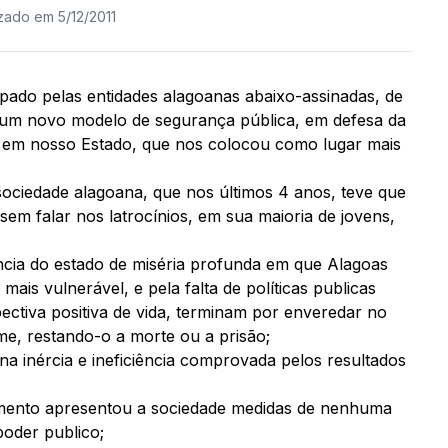
izado em 5/12/2011
apado pelas entidades alagoanas abaixo-assinadas, de
 um novo modelo de segurança pública, em defesa da
ia em nosso Estado, que nos colocou como lugar mais
sociedade alagoana, que nos últimos 4 anos, teve que
 sem falar nos latrocínios, em sua maioria de jovens,
ência do estado de miséria profunda em que Alagoas
ais vulnerável, e pela falta de políticas publicas
pectiva positiva de vida, terminam por enveredar no
me, restando-o a morte ou a prisão;
a inércia e ineficiência comprovada pelos resultados
ento apresentou a sociedade medidas de nenhuma
poder publico;