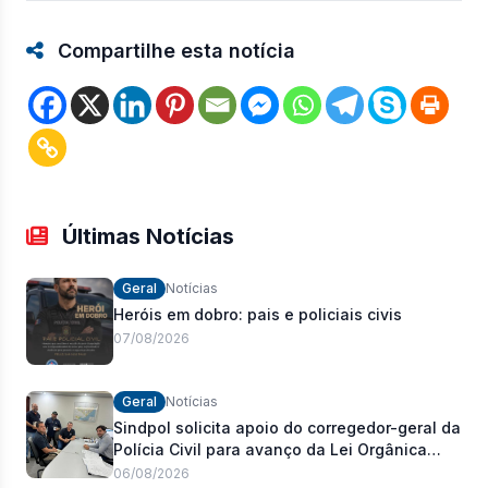
Compartilhe esta notícia
Últimas Notícias
Geral
Notícias
Heróis em dobro: pais e policiais civis
07/08/2026
Geral
Notícias
Sindpol solicita apoio do corregedor-geral da
Polícia Civil para avanço da Lei Orgânica
Estadual
06/08/2026