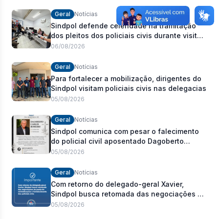
Geral
Notícias
Sindpol defende celeridade na tramitação
dos pleitos dos policiais civis durante visita
às delegacias
06/08/2026
Geral
Notícias
Para fortalecer a mobilização, dirigentes do
Sindpol visitam policiais civis nas delegacias
05/08/2026
Geral
Notícias
Sindpol comunica com pesar o falecimento
do policial civil aposentado Dagoberto
Carlos Romeiro
05/08/2026
Geral
Notícias
Com retorno do delegado-geral Xavier,
Sindpol busca retomada das negociações da
pauta de reivindicações e fortalecimento dos
05/08/2026
policiais civis