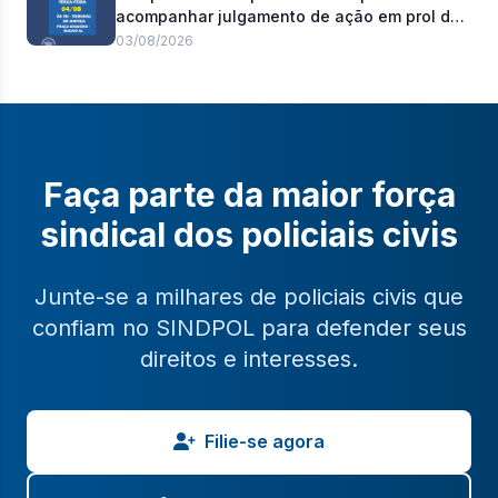
acompanhar julgamento de ação em prol do
pagamento de 100% do abono de
03/08/2026
permanência
Faça parte da maior força
sindical dos policiais civis
Junte-se a milhares de policiais civis que
confiam no SINDPOL para defender seus
direitos e interesses.
Filie-se agora