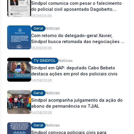
Sindpol comunica com pesar o falecimento
do policial civil aposentado Dagoberto
Carlos Romeiro
05/08/2026
Geral
Notícias
Com retorno do delegado-geral Xavier,
Sindpol busca retomada das negociações da
pauta de reivindicações e fortalecimento dos
05/08/2026
policiais civis
TV SINDPOL
Notícias
Sindpol em QAP: deputado Cabo Bebeto
destaca ações em prol dos policiais civis
04/08/2026
Geral
Notícias
Sindpol acompanha julgamento da ação do
abono de permanência no TJ/AL
04/08/2026
Geral
Notícias
Sindpol convoca policiais civis para