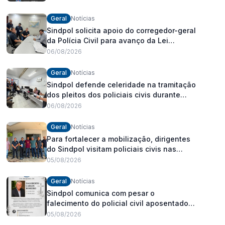
Geral
Notícias
Sindpol solicita apoio do corregedor-geral
da Polícia Civil para avanço da Lei
Orgânica Estadual
06/08/2026
Geral
Notícias
Sindpol defende celeridade na tramitação
dos pleitos dos policiais civis durante
visita às delegacias
06/08/2026
Geral
Notícias
Para fortalecer a mobilização, dirigentes
do Sindpol visitam policiais civis nas
delegacias
05/08/2026
Geral
Notícias
Sindpol comunica com pesar o
falecimento do policial civil aposentado
Dagoberto Carlos Romeiro
05/08/2026