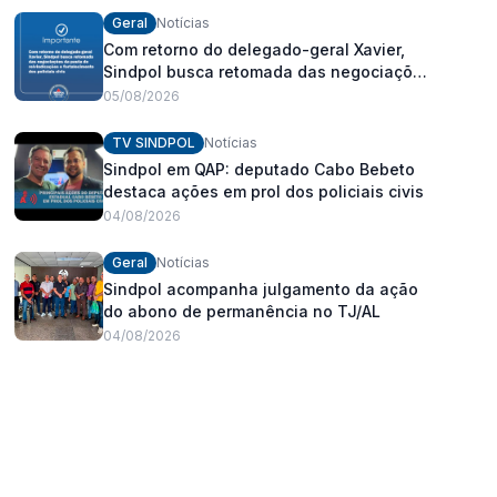
Geral
Notícias
Com retorno do delegado-geral Xavier,
Sindpol busca retomada das negociações
da pauta de reivindicações e
05/08/2026
fortalecimento dos policiais civis
TV SINDPOL
Notícias
Sindpol em QAP: deputado Cabo Bebeto
destaca ações em prol dos policiais civis
04/08/2026
Geral
Notícias
Sindpol acompanha julgamento da ação
do abono de permanência no TJ/AL
04/08/2026