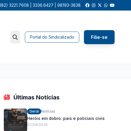
(82) 3221.7608 | 3336.6427 | 98193-3838
Filie-se
Portal do Sindicalizado
Últimas Notícias
Geral
Notícias
Heróis em dobro: pais e policiais civis
07/08/2026