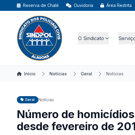
Reserva de Chalé
Ouvidoria
Área Restrita
O Sindicato
Serviç
Início
Notícias
Geral
Notícias
Notícias
Geral
Número de homicídios
desde fevereiro de 20