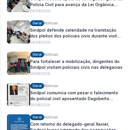
Polícia Civil para avanço da Lei Orgânica
Estadual
06/08/2026
Geral
Notícias
Sindpol defende celeridade na tramitação
dos pleitos dos policiais civis durante visita
às delegacias
06/08/2026
Geral
Notícias
Para fortalecer a mobilização, dirigentes do
Sindpol visitam policiais civis nas delegacias
05/08/2026
Geral
Notícias
Sindpol comunica com pesar o falecimento
do policial civil aposentado Dagoberto
Carlos Romeiro
05/08/2026
Geral
Notícias
Com retorno do delegado-geral Xavier,
Sindpol busca retomada das negociações da