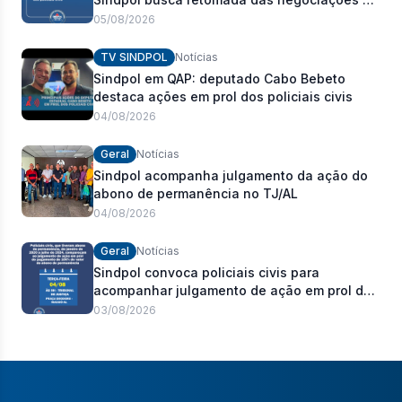
pauta de reivindicações e fortalecimento dos
05/08/2026
policiais civis
TV SINDPOL
Notícias
Sindpol em QAP: deputado Cabo Bebeto
destaca ações em prol dos policiais civis
04/08/2026
Geral
Notícias
Sindpol acompanha julgamento da ação do
abono de permanência no TJ/AL
04/08/2026
Geral
Notícias
Sindpol convoca policiais civis para
acompanhar julgamento de ação em prol do
pagamento de 100% do abono de
03/08/2026
permanência