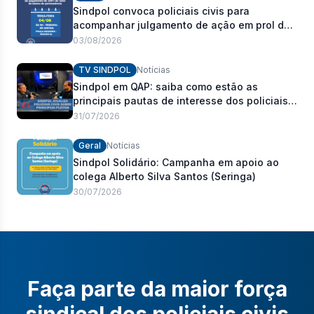
Sindpol convoca policiais civis para
acompanhar julgamento de ação em prol do
pagamento de 100% do abono de
03/08/2026
permanência
TV SINDPOL
Notícias
Sindpol em QAP: saiba como estão as
principais pautas de interesse dos policiais
civis
31/07/2026
Geral
Notícias
Sindpol Solidário: Campanha em apoio ao
colega Alberto Silva Santos (Seringa)
30/07/2026
Faça parte da maior força