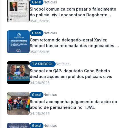
Geral
Notícias
Sindpol comunica com pesar o falecimento
do policial civil aposentado Dagoberto
Carlos Romeiro
05/08/2026
Geral
Notícias
Com retorno do delegado-geral Xavier,
Sindpol busca retomada das negociações da
pauta de reivindicações e fortalecimento dos
05/08/2026
policiais civis
TV SINDPOL
Notícias
Sindpol em QAP: deputado Cabo Bebeto
destaca ações em prol dos policiais civis
04/08/2026
Geral
Notícias
Sindpol acompanha julgamento da ação do
abono de permanência no TJ/AL
04/08/2026
Geral
Notícias