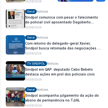
05/08/2026
Geral
Notícias
Sindpol comunica com pesar o falecimento
do policial civil aposentado Dagoberto
Carlos Romeiro
05/08/2026
Geral
Notícias
Com retorno do delegado-geral Xavier,
Sindpol busca retomada das negociações da
pauta de reivindicações e fortalecimento dos
05/08/2026
policiais civis
TV SINDPOL
Notícias
Sindpol em QAP: deputado Cabo Bebeto
destaca ações em prol dos policiais civis
04/08/2026
Geral
Notícias
Sindpol acompanha julgamento da ação do
abono de permanência no TJ/AL
04/08/2026