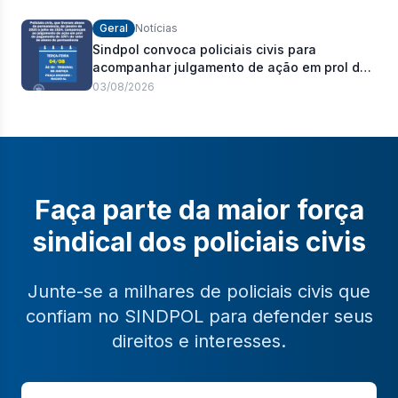
Geral
Notícias
Sindpol convoca policiais civis para
acompanhar julgamento de ação em prol do
pagamento de 100% do abono de
03/08/2026
permanência
Faça parte da maior força
sindical dos policiais civis
Junte-se a milhares de policiais civis que
confiam no SINDPOL para defender seus
direitos e interesses.