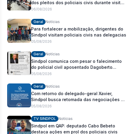
dos pleitos dos policiais civis durante visita
às delegacias
06/08/2026
Geral
Notícias
Para fortalecer a mobilização, dirigentes do
Sindpol visitam policiais civis nas delegacias
05/08/2026
Geral
Notícias
Sindpol comunica com pesar o falecimento
do policial civil aposentado Dagoberto
Carlos Romeiro
05/08/2026
Geral
Notícias
Com retorno do delegado-geral Xavier,
Sindpol busca retomada das negociações da
pauta de reivindicações e fortalecimento dos
05/08/2026
policiais civis
TV SINDPOL
Notícias
Sindpol em QAP: deputado Cabo Bebeto
destaca ações em prol dos policiais civis