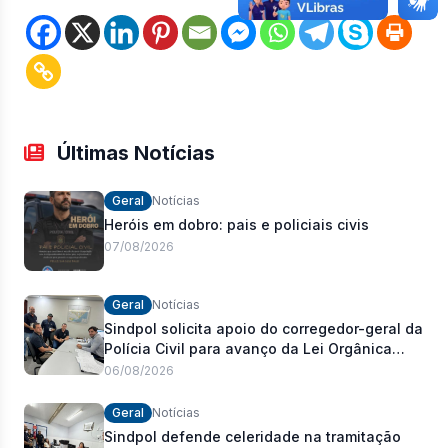
Últimas Notícias
Geral
Notícias
Heróis em dobro: pais e policiais civis
07/08/2026
Geral
Notícias
Sindpol solicita apoio do corregedor-geral da
Polícia Civil para avanço da Lei Orgânica
Estadual
06/08/2026
Geral
Notícias
Sindpol defende celeridade na tramitação