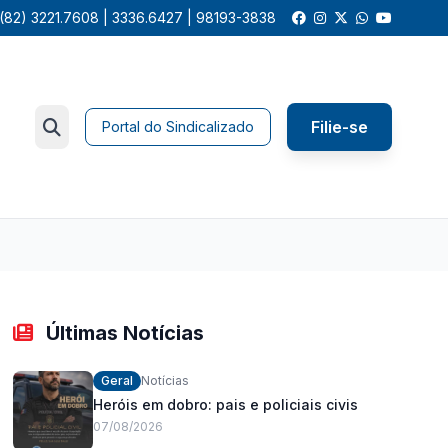
(82) 3221.7608 | 3336.6427 | 98193-3838
Filie-se
Portal do Sindicalizado
Últimas Notícias
Geral
Notícias
Heróis em dobro: pais e policiais civis
07/08/2026