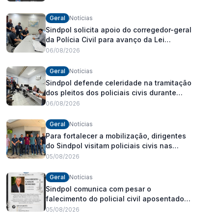
Geral
Notícias
Sindpol solicita apoio do corregedor-geral
da Polícia Civil para avanço da Lei
Orgânica Estadual
06/08/2026
Geral
Notícias
Sindpol defende celeridade na tramitação
dos pleitos dos policiais civis durante
visita às delegacias
06/08/2026
Geral
Notícias
Para fortalecer a mobilização, dirigentes
do Sindpol visitam policiais civis nas
delegacias
05/08/2026
Geral
Notícias
Sindpol comunica com pesar o
falecimento do policial civil aposentado
Dagoberto Carlos Romeiro
05/08/2026