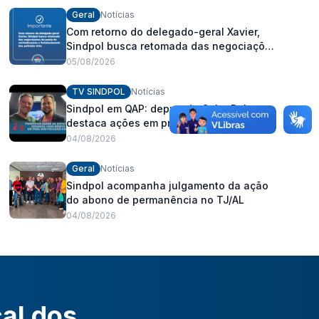
Geral
Notícias
Com retorno do delegado-geral Xavier,
Sindpol busca retomada das negociações
da pauta de reivindicações e
05/08/2026
fortalecimento dos policiais civis
TV SINDPOL
Notícias
Sindpol em QAP: deputado Cabo Bebeto
destaca ações em prol dos policiais civis
04/08/2026
Geral
Notícias
Sindpol acompanha julgamento da ação
do abono de permanência no TJ/AL
04/08/2026
cal dos