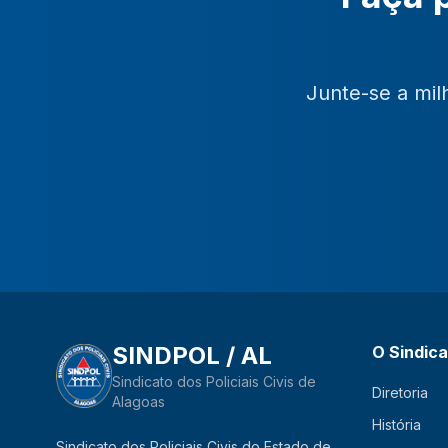
Junte-se a mil
SINDPOL / AL
O Sindic
Sindicato dos Policiais Civis de
Diretoria
Alagoas
História
Sindicato dos Policiais Civis do Estado de