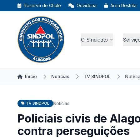
Reserva de Chalé
Ouvidoria
Área Restrita
O Sindicato
Serviç
Início
Notícias
TV SINDPOL
Notíci
Notícias
TV SINDPOL
Policiais civis de Al
contra perseguições