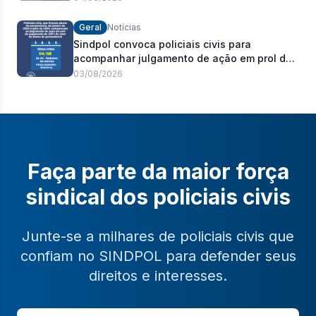
Geral
Notícias
Sindpol convoca policiais civis para
acompanhar julgamento de ação em prol do
pagamento de 100% do abono de
03/08/2026
permanência
Faça parte da maior força
sindical dos policiais civis
Junte-se a milhares de policiais civis que
confiam no SINDPOL para defender seus
direitos e interesses.