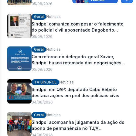
05/08/2026
Geral
Notícias
Sindpol comunica com pesar o falecimento
do policial civil aposentado Dagoberto
Carlos Romeiro
05/08/2026
Geral
Notícias
Com retorno do delegado-geral Xavier,
Sindpol busca retomada das negociações da
pauta de reivindicações e fortalecimento dos
05/08/2026
policiais civis
TV SINDPOL
Notícias
Sindpol em QAP: deputado Cabo Bebeto
destaca ações em prol dos policiais civis
04/08/2026
Geral
Notícias
Sindpol acompanha julgamento da ação do
abono de permanência no TJ/AL
04/08/2026