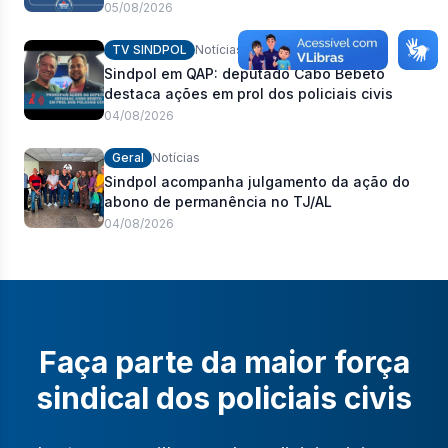
pauta de reivindicações e fortalecimento dos
05/08/2026
policiais civis
TV SINDPOL
Notícias
Sindpol em QAP: deputado Cabo Bebeto
destaca ações em prol dos policiais civis
04/08/2026
Geral
Notícias
Sindpol acompanha julgamento da ação do
abono de permanência no TJ/AL
04/08/2026
Faça parte da maior força
sindical dos policiais civis