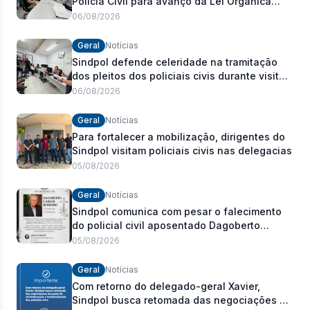
Polícia Civil para avanço da Lei Orgânica
Estadual
06/08/2026
Geral
Notícias
Sindpol defende celeridade na tramitação
dos pleitos dos policiais civis durante visita
às delegacias
06/08/2026
Geral
Notícias
Para fortalecer a mobilização, dirigentes do
Sindpol visitam policiais civis nas delegacias
05/08/2026
Geral
Notícias
Sindpol comunica com pesar o falecimento
do policial civil aposentado Dagoberto
Carlos Romeiro
05/08/2026
Geral
Notícias
Com retorno do delegado-geral Xavier,
Sindpol busca retomada das negociações da