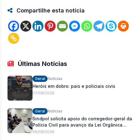
Compartilhe esta notícia
Últimas Notícias
Geral
Notícias
Heróis em dobro: pais e policiais civis
07/08/2026
Geral
Notícias
Sindpol solicita apoio do corregedor-geral da
Polícia Civil para avanço da Lei Orgânica
Estadual
06/08/2026