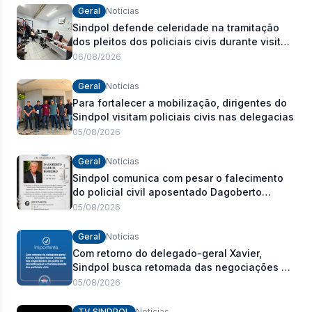
Geral
Notícias
Sindpol defende celeridade na tramitação
dos pleitos dos policiais civis durante visita
às delegacias
06/08/2026
Geral
Notícias
Para fortalecer a mobilização, dirigentes do
Sindpol visitam policiais civis nas delegacias
05/08/2026
Geral
Notícias
Sindpol comunica com pesar o falecimento
do policial civil aposentado Dagoberto
Carlos Romeiro
05/08/2026
Geral
Notícias
Com retorno do delegado-geral Xavier,
Sindpol busca retomada das negociações da
pauta de reivindicações e fortalecimento dos
05/08/2026
policiais civis
TV SINDPOL
Notícias