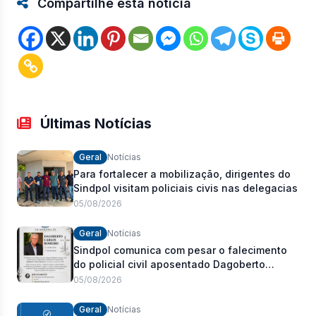
Compartilhe esta notícia
Últimas Notícias
Geral
Notícias
Para fortalecer a mobilização, dirigentes do
Sindpol visitam policiais civis nas delegacias
05/08/2026
Geral
Notícias
Sindpol comunica com pesar o falecimento
do policial civil aposentado Dagoberto
Carlos Romeiro
05/08/2026
Geral
Notícias