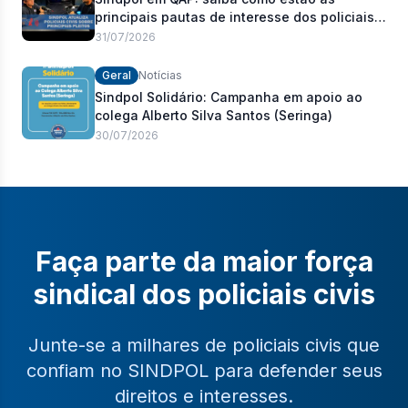
principais pautas de interesse dos policiais
civis
31/07/2026
Geral
Notícias
Sindpol Solidário: Campanha em apoio ao
colega Alberto Silva Santos (Seringa)
30/07/2026
Faça parte da maior força
sindical dos policiais civis
Junte-se a milhares de policiais civis que
confiam no SINDPOL para defender seus
direitos e interesses.