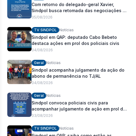
Com retorno do delegado-geral Xavier,
Sindpol busca retomada das negociações da
pauta de reivindicações e fortalecimento dos
05/08/2026
policiais civis
TV SINDPOL
Notícias
Sindpol em QAP: deputado Cabo Bebeto
destaca ações em prol dos policiais civis
04/08/2026
Geral
Notícias
Sindpol acompanha julgamento da ação do
abono de permanência no TJ/AL
04/08/2026
Geral
Notícias
Sindpol convoca policiais civis para
acompanhar julgamento de ação em prol do
pagamento de 100% do abono de
03/08/2026
permanência
TV SINDPOL
Notícias
Sindpol em QAP: saiba como estão as