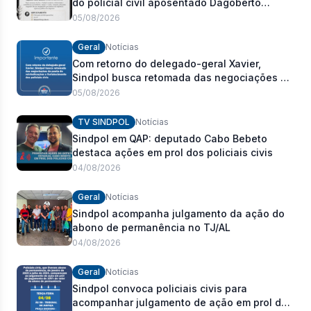
do policial civil aposentado Dagoberto
Carlos Romeiro
05/08/2026
Geral
Notícias
Com retorno do delegado-geral Xavier,
Sindpol busca retomada das negociações da
pauta de reivindicações e fortalecimento dos
05/08/2026
policiais civis
TV SINDPOL
Notícias
Sindpol em QAP: deputado Cabo Bebeto
destaca ações em prol dos policiais civis
04/08/2026
Geral
Notícias
Sindpol acompanha julgamento da ação do
abono de permanência no TJ/AL
04/08/2026
Geral
Notícias
Sindpol convoca policiais civis para
acompanhar julgamento de ação em prol do