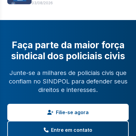
pagamento de 100% do abono de
03/08/2026
permanência
Faça parte da maior força
sindical dos policiais civis
Junte-se a milhares de policiais civis que
confiam no SINDPOL para defender seus
direitos e interesses.
Filie-se agora
Entre em contato