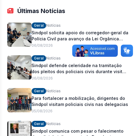
Últimas Notícias
Geral
Notícias
Sindpol solicita apoio do corregedor-geral da
Polícia Civil para avanço da Lei Orgânica
Estadual
06/08/2026
Geral
Notícias
Sindpol defende celeridade na tramitação
dos pleitos dos policiais civis durante visita
às delegacias
06/08/2026
Geral
Notícias
Para fortalecer a mobilização, dirigentes do
Sindpol visitam policiais civis nas delegacias
05/08/2026
Geral
Notícias
Sindpol comunica com pesar o falecimento