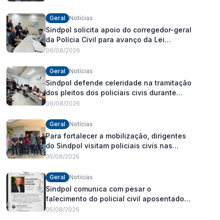
Geral
Notícias
Sindpol solicita apoio do corregedor-geral
da Polícia Civil para avanço da Lei
Orgânica Estadual
06/08/2026
Geral
Notícias
Sindpol defende celeridade na tramitação
dos pleitos dos policiais civis durante
visita às delegacias
06/08/2026
Geral
Notícias
Para fortalecer a mobilização, dirigentes
do Sindpol visitam policiais civis nas
delegacias
05/08/2026
Geral
Notícias
Sindpol comunica com pesar o
falecimento do policial civil aposentado
Dagoberto Carlos Romeiro
05/08/2026