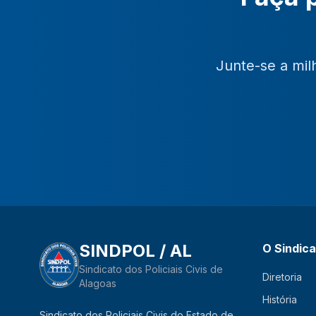
Junte-se a mil
SINDPOL / AL
O Sindic
Sindicato dos Policiais Civis de
Diretoria
Alagoas
História
Sindicato dos Policiais Civis do Estado de