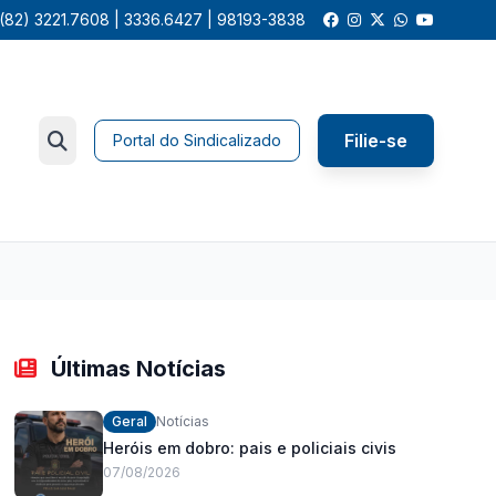
(82) 3221.7608 | 3336.6427 | 98193-3838
Filie-se
Portal do Sindicalizado
Últimas Notícias
Geral
Notícias
Heróis em dobro: pais e policiais civis
07/08/2026