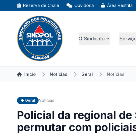
Reserva de Chalé
Ouvidoria
Área Restrita
O Sindicato
Serviç
Início
Notícias
Geral
Notícias
Notícias
Geral
Policial da regional d
permutar com policiais