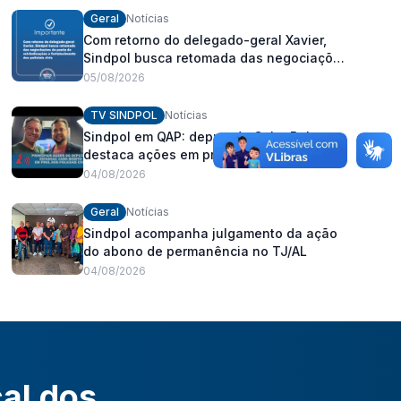
Geral
Notícias
Com retorno do delegado-geral Xavier,
Sindpol busca retomada das negociações
da pauta de reivindicações e
05/08/2026
fortalecimento dos policiais civis
TV SINDPOL
Notícias
Sindpol em QAP: deputado Cabo Bebeto
destaca ações em prol dos policiais civis
04/08/2026
Geral
Notícias
Sindpol acompanha julgamento da ação
do abono de permanência no TJ/AL
04/08/2026
cal dos