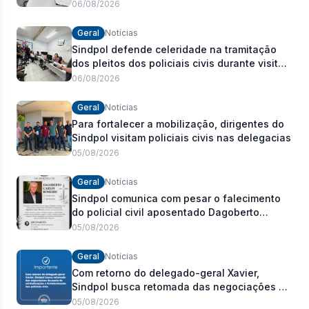
Estadual
06/08/2026
Geral
Notícias
Sindpol defende celeridade na tramitação
dos pleitos dos policiais civis durante visita
às delegacias
06/08/2026
Geral
Notícias
Para fortalecer a mobilização, dirigentes do
Sindpol visitam policiais civis nas delegacias
05/08/2026
Geral
Notícias
Sindpol comunica com pesar o falecimento
do policial civil aposentado Dagoberto
Carlos Romeiro
05/08/2026
Geral
Notícias
Com retorno do delegado-geral Xavier,
Sindpol busca retomada das negociações da
pauta de reivindicações e fortalecimento dos
05/08/2026