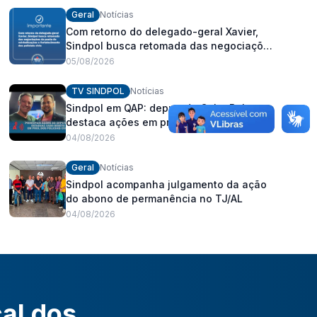
Geral
Notícias
Com retorno do delegado-geral Xavier,
Sindpol busca retomada das negociações
da pauta de reivindicações e
05/08/2026
fortalecimento dos policiais civis
TV SINDPOL
Notícias
Sindpol em QAP: deputado Cabo Bebeto
destaca ações em prol dos policiais civis
04/08/2026
Geral
Notícias
Sindpol acompanha julgamento da ação
do abono de permanência no TJ/AL
04/08/2026
cal dos