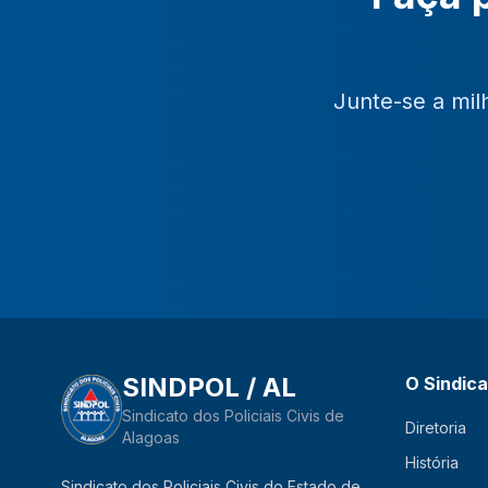
Junte-se a mil
SINDPOL / AL
O Sindic
Sindicato dos Policiais Civis de
Diretoria
Alagoas
História
Sindicato dos Policiais Civis do Estado de