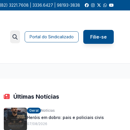
(82) 3221.7608 | 3336.6427 | 98193-3838
Filie-se
Portal do Sindicalizado
Últimas Notícias
Geral
Notícias
Heróis em dobro: pais e policiais civis
07/08/2026