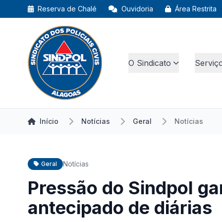
Reserva de Chalé
Ouvidoria
Área Restrita
O Sindicato
Serviç
Início
Notícias
Geral
Notícias
Notícias
Geral
Pressão do Sindpol g
antecipado de diárias