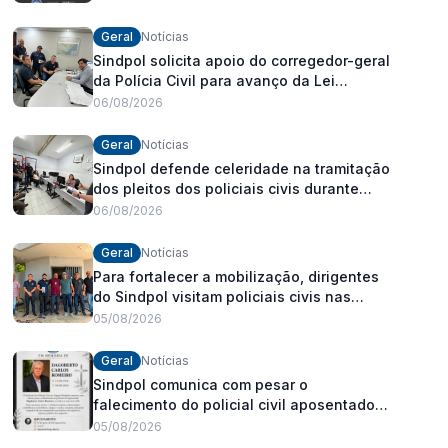
Geral
Notícias
Sindpol solicita apoio do corregedor-geral
da Polícia Civil para avanço da Lei
Orgânica Estadual
06/08/2026
Geral
Notícias
Sindpol defende celeridade na tramitação
dos pleitos dos policiais civis durante
visita às delegacias
06/08/2026
Geral
Notícias
Para fortalecer a mobilização, dirigentes
do Sindpol visitam policiais civis nas
delegacias
05/08/2026
Geral
Notícias
Sindpol comunica com pesar o
falecimento do policial civil aposentado
Dagoberto Carlos Romeiro
05/08/2026