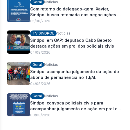
Geral
Notícias
Com retorno do delegado-geral Xavier,
Sindpol busca retomada das negociações da
pauta de reivindicações e fortalecimento dos
05/08/2026
policiais civis
TV SINDPOL
Notícias
Sindpol em QAP: deputado Cabo Bebeto
destaca ações em prol dos policiais civis
04/08/2026
Geral
Notícias
Sindpol acompanha julgamento da ação do
abono de permanência no TJ/AL
04/08/2026
Geral
Notícias
Sindpol convoca policiais civis para
acompanhar julgamento de ação em prol do
pagamento de 100% do abono de
03/08/2026
permanência